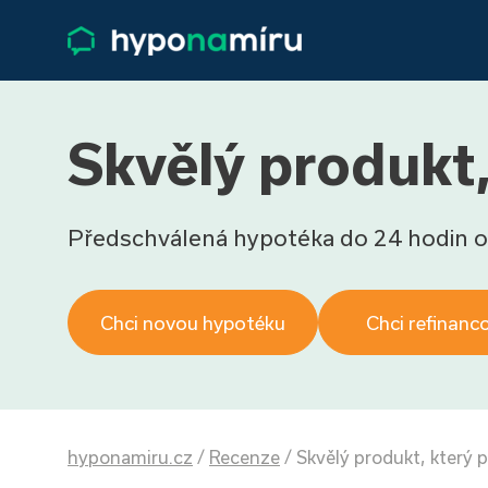
Skvělý produkt
Předschválená hypotéka do 24 hodin o
Chci novou hypotéku
Chci refinanc
hyponamiru.cz
/
Recenze
/
Skvělý produkt, který 