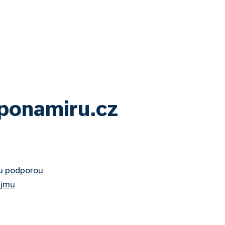
yponamiru.cz
ou podporou
ájmu