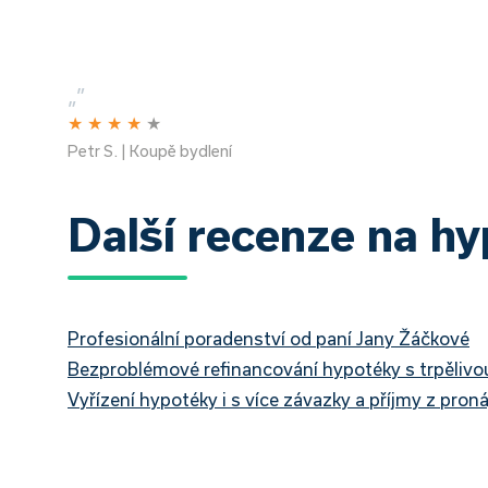
„
”
★
★
★
★
★
Petr S. | Koupě bydlení
Další recenze na h
Profesionální poradenství od paní Jany Žáčkové
Bezproblémové refinancování hypotéky s trpěliv
Vyřízení hypotéky i s více závazky a příjmy z pron