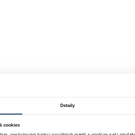
Detaily
á cookies
klam, poskytování funkcí sociálních médií a analýze naší návšt