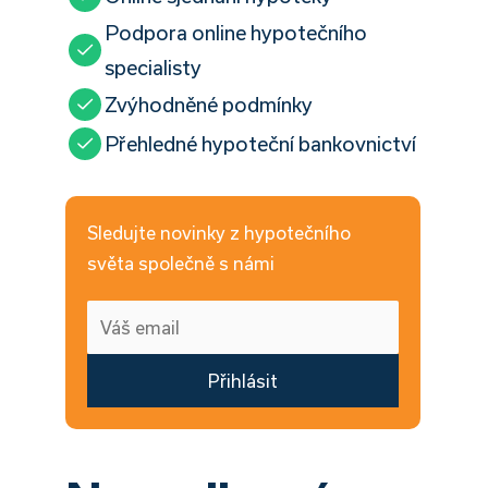
Podpora online hypotečního
specialisty
Zvýhodněné podmínky
Přehledné hypoteční bankovnictví
Sledujte novinky z hypotečního
světa společně s námi
Přihlásit