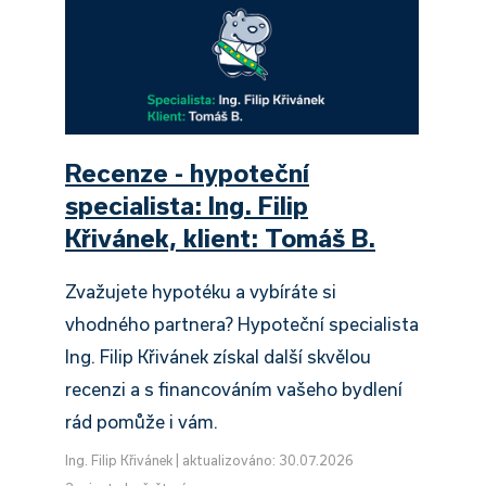
Recenze - hypoteční
specialista: Ing. Filip
Křivánek, klient: Tomáš B.
Zvažujete hypotéku a vybíráte si
vhodného partnera? Hypoteční specialista
Ing. Filip Křivánek získal další skvělou
recenzi a s financováním vašeho bydlení
rád pomůže i vám.
Ing. Filip Křivánek
|
aktualizováno: 30.07.2026