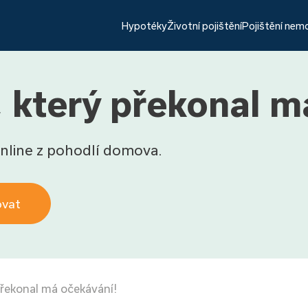
Hypotéky
Životní pojištění
Pojištění nem
, který překonal m
nline z pohodlí domova.
ovat
překonal má očekávání!