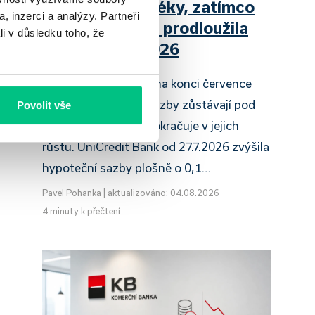
zdražuje hypotéky, zatímco
, inzerci a analýzy. Partneři
Raiffeisenbank prodloužila
li v důsledku toho, že
slevu do 6.9.2026
Český hypoteční trh na konci července
2026 potvrzuje, že sazby zůstávají pod
Povolit vše
tlakem a část bank pokračuje v jejich
růstu. UniCredit Bank od 27.7.2026 zvýšila
hypoteční sazby plošně o 0,1…
Pavel Pohanka
|
aktualizováno: 04.08.2026
4 minuty k přečtení