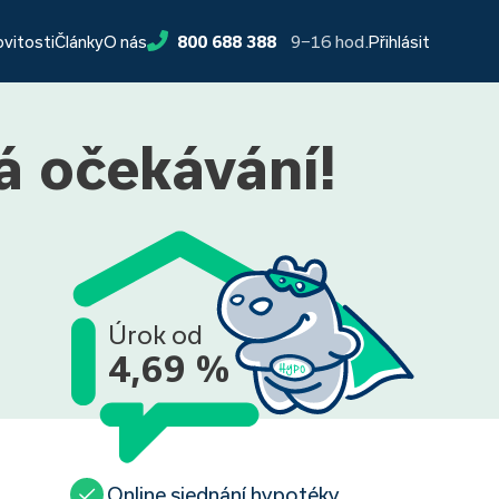
9−16 hod.
ovitosti
Články
O nás
800 688 388
Přihlásit
á očekávání!
Úrok od
4,69 %
Online sjednání hypotéky