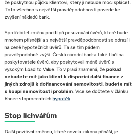
že poskytnou půjčku klientovi, který jí nebude moci splácet.
Toto všechno s největší pravděpodobností povede ke
zvýšení nákladů bank.
Spotřebitel změnu pocítí při posuzování úvěrů, které bude
mnohem přísnější a s největší pravděpodobností se odrazí i
na ceně hypotečních úvěrů. Ta se tím pádem
pravděpodobně zvýší. Česká národní banka také tlačí na
poskytovatele úvěrů, aby poskytovali méně úvěrů s
vysokým Load to Value. To v praxi znamená, že
pokud
nebudete mít jako klient k dispozici další finance z
jiných zdrojů k dofinancování nemovitosti, budete mít
s koupí nemovitosti problém
. Více se dočtete v článku
Konec stoprocentních
hypoték
.
Stop lichvářům
Další pozitivní změnou, které novela zákona přináší, je