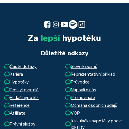
Za
lepší
hypotéku
Důležité odkazy
Časté dotazy
Slovník pojmů
Kariéra
Reprezentativní příklad
Hypotéky
Průvodce
Poskytovatelé
Napsali o nás
Hlídač hypoték
Pro novináře
Reference
Ochrana osobních údajů
Affiliate
VOP
Kalkulačka hypotéky podle
Právní služby
lokality