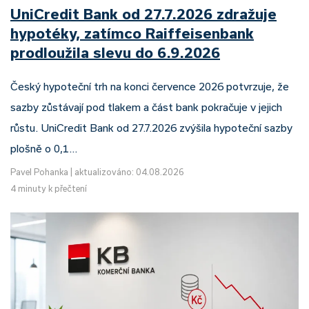
UniCredit Bank od 27.7.2026 zdražuje
hypotéky, zatímco Raiffeisenbank
prodloužila slevu do 6.9.2026
Český hypoteční trh na konci července 2026 potvrzuje, že
sazby zůstávají pod tlakem a část bank pokračuje v jejich
růstu. UniCredit Bank od 27.7.2026 zvýšila hypoteční sazby
plošně o 0,1…
Pavel Pohanka
|
aktualizováno: 04.08.2026
4 minuty k přečtení