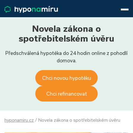
Hypotéky
Životní pojištění
Pojištění nemovitosti
Novela zákona o
Články
spotřebitelském úvěru
O nás
Předschválená hypotéka do 24 hodin online z pohodlí
800 688 388
9−16 hod.
domova.
Přihlásit
Chci novou hypotéku
Chci refinancovat
hyponamiru.cz
/
Novela zákona o spotřebitelském úvěru