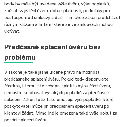
body by měla být uvedena výše úvěru, výše poplatků,
způsob zajištění úvěru, doba splatnosti, podmínky pro
odstoupení od smlouvy a další. Tím chce zákon předcházet
různým kličkám a fintám, které se ve smlouvách mohou
ukrývat.
Předčasné splacení úvěru bez
problému
V zákoně je také jasně určené právo na možnost
předčasného splacení úvěru. Pokud tedy disponujete
částkou, kterou jste schopni splatit zbylou část úvěru,
nemusíte se obávat vysokých poplatků za předčasné
splacení. Zákon totiž také omezuje výši poplatků, které
poskytovatel může při předčasném splacení úvěru po
klientovi žádat. Mimo jiné je omezena také výše pokut za
pozdní splacení úvěru.