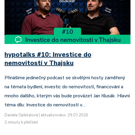
hypotalks #10: Investice do
nemovitostí v Thajsku
Přinášíme jedinečný podcast se skvělými hosty zaměřený
na témata bydlení, investic do nemovitostí, financování a
mnoho dalšího, kterým vás bude provázet Jan Klusák. Hlavní
téma dílu: Investice do nemovitostí v…
Daniela Opletalová
|
aktualizováno: 29.07.2026
2 minuty k přečtení