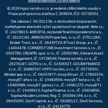
www.brokertrust.cz/pro-klienty
© 2026 Hypo na míru s.r.o. je vedená u Městského soudu v
Praze pod spisovou značkou C 269834, IČO: 05736501.
Dle zákona č. 90/2012 Sb. o obchodních korporacích,
zveřejňujeme abecední výčet společností ve skupině: Able.cz,
IČ -24278815; AKROPOL nezávislé finanční poradenství a.s.,
IČ -26101181; ANNOSON Properties, s.r.o, IČ -27911284;
Broker Trust, a.s., IČ -26439719; BTrust Group, a.s., IČ
-14404478; CORNERSTONE Investment Services s.r.o., IČ
-2920786; CREAFIN, spol. s r.o., IČ -25091981; Edward Asset
Management, IČ -19728549; Finance na míru, s.r.o., IČ
-29276187; GOFIS s.r.o., IČ -01506927; GOLEM FINANCE
s.r.o., IČ -26880547; HYPO na míru, s.r.o., IČ -05736501;
Mindee app s.r.o., IČ -06437877; mooy Btrust , IČ -17806534;
mooyBT alfa s.r.o., IČ -19460694; mooyBT beta s.r.o., IČ
-19460988; mooyBT gama s.r.o., IČ -19461275; mooyBT1
s.r.o., IČ -19428413; Sophia Finance, s.r.o., IČ -25604856;
Sophia Kilcullen Limited, Reg. Č -350084; VHI, s.r.o., IČ
-28435095; ZenX Capital, a.s., IČ -09289127; ZenX Services,
s.r.o., IČ -24124770