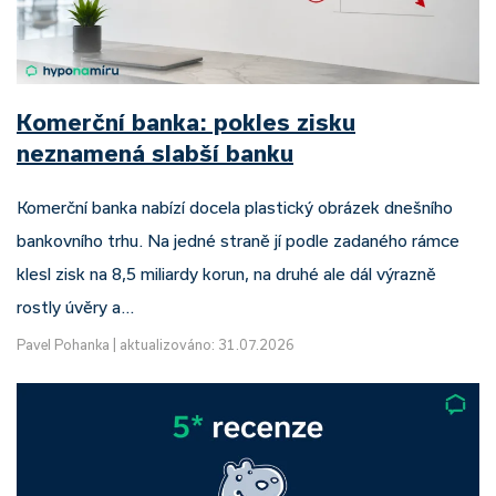
Komerční banka: pokles zisku
neznamená slabší banku
Komerční banka nabízí docela plastický obrázek dnešního
bankovního trhu. Na jedné straně jí podle zadaného rámce
klesl zisk na 8,5 miliardy korun, na druhé ale dál výrazně
rostly úvěry a…
Pavel Pohanka
|
aktualizováno: 31.07.2026