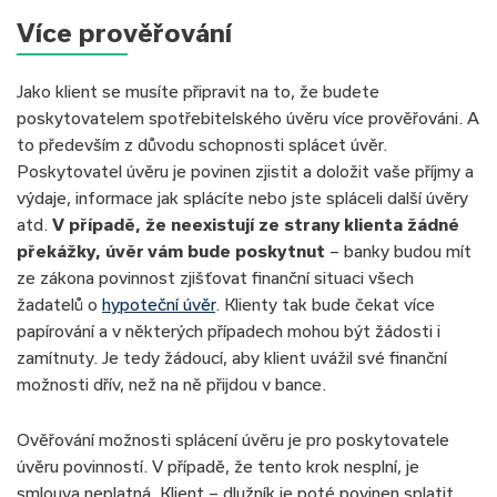
Více prověřování
Jako klient se musíte připravit na to, že budete
poskytovatelem spotřebitelského úvěru více prověřováni. A
to především z důvodu schopnosti splácet úvěr.
Poskytovatel úvěru je povinen zjistit a doložit vaše příjmy a
výdaje, informace jak splácíte nebo jste spláceli další úvěry
atd.
V případě, že neexistují ze strany klienta žádné
překážky, úvěr vám bude poskytnut
– banky budou mít
ze zákona povinnost zjišťovat finanční situaci všech
žadatelů o
hypoteční úvěr
. Klienty tak bude čekat více
papírování a v některých případech mohou být žádosti i
zamítnuty. Je tedy žádoucí, aby klient uvážil své finanční
možnosti dřív, než na ně přijdou v bance.
Ověřování možnosti splácení úvěru je pro poskytovatele
úvěru povinností. V případě, že tento krok nesplní, je
smlouva neplatná. Klient – dlužník je poté povinen splatit