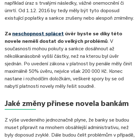
například úraz s trvalými následky, vážné onemocnění či
úmrtí. Od 1.12. 2016 by tedy měly být tyto doposud
existující poplatky a sankce zrušeny nebo alespoň zmírněny.
Za
neschopnost splácet
úvěr byste se díky této
novele neměli dostat do velkých problémů
. V
současnosti mohou pokuty a sankce dosáhnout až
několikanásobně vyšší částky, než na kterou byl úvěr
sjednán. Po uvedení zákona v platnost by penále měly činit
maximálně 50% úvěru, nejvíce však 200 000 Kč. Konec
nastane i rozhodčím doložkám, veškeré spory by se od
nabytí platnosti novely měly řešit soudně.
Jaké změny přinese novela bankám
Z výše uvedeného jednoznačně plyne, že banky se budou
muset připravit na mnohem obsáhlejší administrativu, než
byly doposud zvyklé. Dále budou čelit problémům v případě,