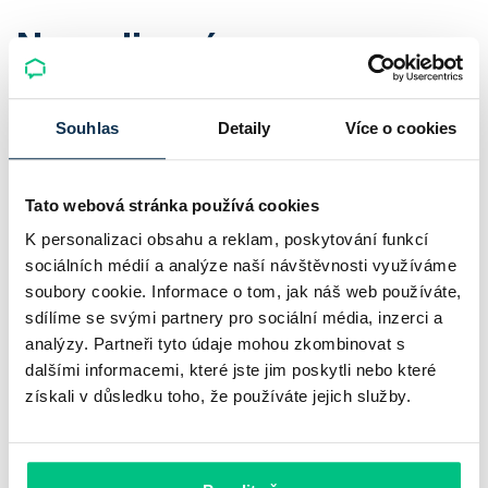
Napsali o nás
★
★
★
★
★
Souhlas
Detaily
Více o cookies
Hodnocení:
4.9
|
579
recenzí
Tato webová stránka používá cookies
Všechna hodnocení
K personalizaci obsahu a reklam, poskytování funkcí
sociálních médií a analýze naší návštěvnosti využíváme
soubory cookie. Informace o tom, jak náš web používáte,
sdílíme se svými partnery pro sociální média, inzerci a
analýzy. Partneři tyto údaje mohou zkombinovat s
dalšími informacemi, které jste jim poskytli nebo které
získali v důsledku toho, že používáte jejich služby.