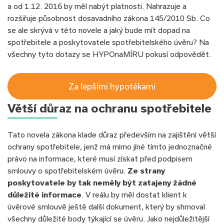
a od 1.12. 2016 by měl nabýt platnosti. Nahrazuje a
rozšiřuje působnost dosavadního zákona 145/2010 Sb. Co
se ale skrývá v této novele a jaký bude mít dopad na
spotřebitele a poskytovatele spotřebitelského úvěru? Na
všechny tyto dotazy se HYPOnaMÍRU pokusí odpovědět.
Za lepšími hypotékami
Větší důraz na ochranu spotřebitele
Tato novela zákona klade důraz především na zajištění větší
ochrany spotřebitele, jenž má mimo jíné tímto jednoznačné
právo na informace, které musí získat před podpisem
smlouvy o spotřebitelském úvěru.
Ze strany
poskytovatele by tak neměly být zatajeny žádné
důležité informace
. V reálu by měl dostat klient k
úvěrové smlouvě ještě další dokument, který by shrnoval
všechny důležité body týkající se úvěru. Jako nejdůležitější