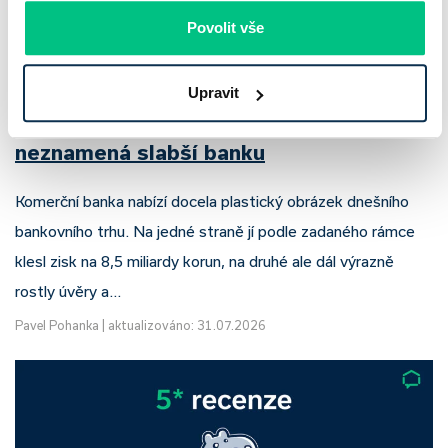
Povolit vše
Upravit
Komerční banka: pokles zisku
neznamená slabší banku
Komerční banka nabízí docela plastický obrázek dnešního
bankovního trhu. Na jedné straně jí podle zadaného rámce
klesl zisk na 8,5 miliardy korun, na druhé ale dál výrazně
rostly úvěry a…
Pavel Pohanka
|
aktualizováno: 31.07.2026