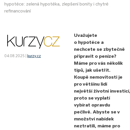
hypotéce: zelená hypotéka, zlepšení bonity i chytré
refinancování
Uvažujete
o hypotéce a
nechcete se zbytečně
připravit o peníze?
04.08.2025 |
kurzy.cz
Máme pro vás několik
tipů, jak ušetřit.
Koupě nemovitosti je
pro většinu lidí
největší životní investicí
proto se vyplatí
vybírat opravdu
pečlivě. Abyste se v
množství nabídek
neztratili, máme pro