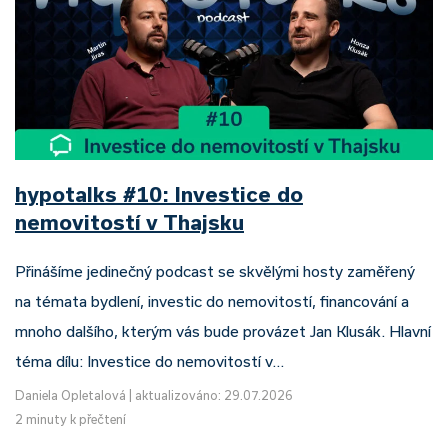
hypotalks #10: Investice do
nemovitostí v Thajsku
Přinášíme jedinečný podcast se skvělými hosty zaměřený
na témata bydlení, investic do nemovitostí, financování a
mnoho dalšího, kterým vás bude provázet Jan Klusák. Hlavní
téma dílu: Investice do nemovitostí v…
Daniela Opletalová
|
aktualizováno: 29.07.2026
2 minuty k přečtení