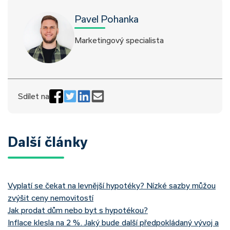
Pavel Pohanka
Marketingový specialista
Sdílet na
Další články
Vyplatí se čekat na levnější hypotéky? Nízké sazby můžou
zvýšit ceny nemovitostí
Jak prodat dům nebo byt s hypotékou?
Inflace klesla na 2 %. Jaký bude další předpokládaný vývoj a