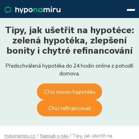
Hypotéky
Životní pojištění
Pojištění nemovitosti
Tipy, jak ušetřit na hypotéce:
Články
zelená hypotéka, zlepšení
O nás
bonity i chytré refinancování
800 688 388
9−16 hod.
Předschválená hypotéka do 24 hodin online z pohodlí
Přihlásit
domova.
Chci novou hypotéku
Chci refinancovat
hyponamiru.cz
/
Napsali o nás
/
Tipy, jak ušetřit na