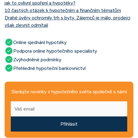
jak to ovlivní spoření a hypotéky?
10 častých otázek k hypotečním a finančním tématům
Drahé úvěry ochromily trh s byty. Zájemců je málo, prodejci
však zlevnit odmítají
Online sjednání hypotéky
Podpora online hypotečního specialisty
Zvýhodněné podmínky
Přehledné hypoteční bankovnictví
Sledujte novinky z hypotečního světa společně s námi
Přihlásit