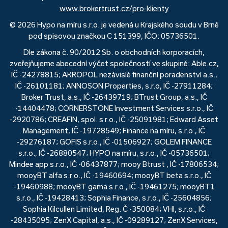
www.brokertrust.cz/pro-klienty
© 2026 Hypo na míru s.r.o. je vedená u Krajského soudu v Brně
pod spisovou značkou C 151399, IČO: 05736501.
Dle zákona č. 90/2012 Sb. o obchodních korporacích,
zveřejňujeme abecední výčet společností ve skupině: Able.cz,
IČ -24278815; AKROPOL nezávislé finanční poradenství a.s.,
IČ -26101181; ANNOSON Properties, s.r.o, IČ -27911284;
Broker Trust, a.s., IČ -26439719; BTrust Group, a.s., IČ
-14404478; CORNERSTONE Investment Services s.r.o., IČ
-2920786; CREAFIN, spol. s r.o., IČ -25091981; Edward Asset
Management, IČ -19728549; Finance na míru, s.r.o., IČ
-29276187; GOFIS s.r.o., IČ -01506927; GOLEM FINANCE
s.r.o., IČ -26880547; HYPO na míru, s.r.o., IČ -05736501;
Mindee app s.r.o., IČ -06437877; mooy Btrust , IČ -17806534;
mooyBT alfa s.r.o., IČ -19460694; mooyBT beta s.r.o., IČ
-19460988; mooyBT gama s.r.o., IČ -19461275; mooyBT1
s.r.o., IČ -19428413; Sophia Finance, s.r.o., IČ -25604856;
Sophia Kilcullen Limited, Reg. Č -350084; VHI, s.r.o., IČ
-28435095; ZenX Capital, a.s., IČ -09289127; ZenX Services,