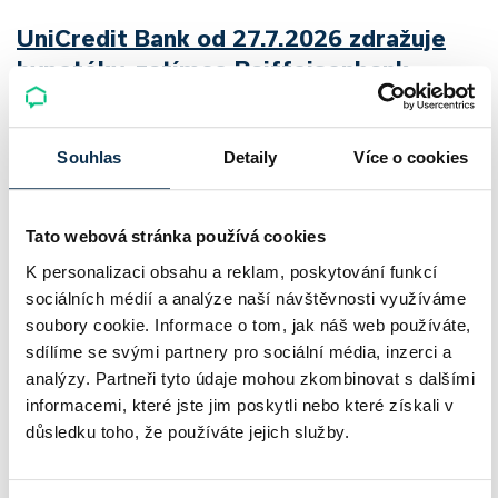
UniCredit Bank od 27.7.2026 zdražuje
hypotéky, zatímco Raiffeisenbank
prodloužila slevu do 6.9.2026
Český hypoteční trh na konci července 2026 potvrzuje, že
Souhlas
Detaily
Více o cookies
sazby zůstávají pod tlakem a část bank pokračuje v jejich
růstu. UniCredit Bank od 27.7.2026 zvýšila hypoteční sazby
Tato webová stránka používá cookies
plošně o 0,1…
K personalizaci obsahu a reklam, poskytování funkcí
Pavel Pohanka
|
aktualizováno: 04.08.2026
sociálních médií a analýze naší návštěvnosti využíváme
4 minuty k přečtení
soubory cookie. Informace o tom, jak náš web používáte,
sdílíme se svými partnery pro sociální média, inzerci a
analýzy. Partneři tyto údaje mohou zkombinovat s dalšími
informacemi, které jste jim poskytli nebo které získali v
důsledku toho, že používáte jejich služby.