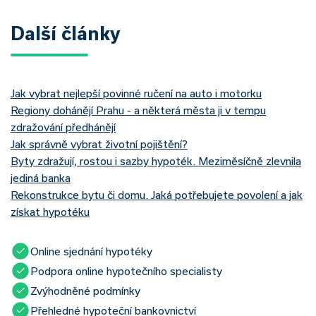
Další články
Jak vybrat nejlepší povinné ručení na auto i motorku
Regiony dohánějí Prahu - a některá města ji v tempu
zdražování předhánějí
Jak správně vybrat životní pojištění?
Byty zdražují, rostou i sazby hypoték. Meziměsíčně zlevnila
jediná banka
Rekonstrukce bytu či domu. Jaká potřebujete povolení a jak
získat hypotéku
Online sjednání hypotéky
Podpora online hypotečního specialisty
Zvýhodněné podmínky
Přehledné hypoteční bankovnictví