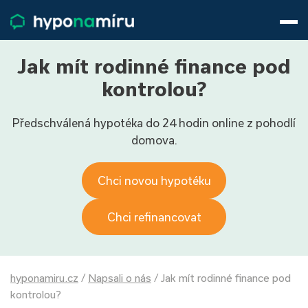
Hypotéky
Životní pojištění
Pojištění nemovitosti
Jak mít rodinné finance pod
Články
kontrolou?
O nás
Předschválená hypotéka do 24 hodin online z pohodlí
800 688 388
9−16 hod.
domova.
Přihlásit
Chci novou hypotéku
Chci refinancovat
hyponamiru.cz
/
Napsali o nás
/
Jak mít rodinné finance pod
kontrolou?