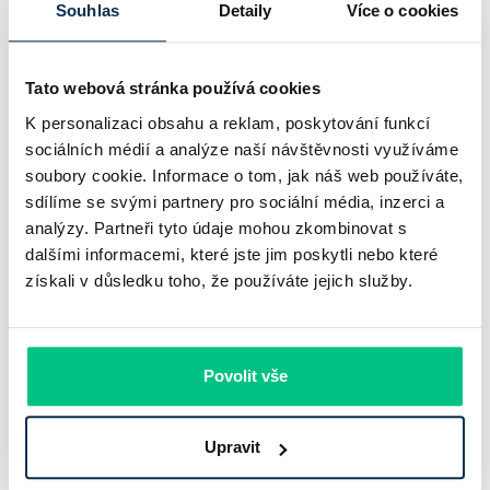
plošně o 0,1…
Souhlas
Detaily
Více o cookies
Pavel Pohanka
|
aktualizováno: 04.08.2026
4 minuty k přečtení
Tato webová stránka používá cookies
K personalizaci obsahu a reklam, poskytování funkcí
sociálních médií a analýze naší návštěvnosti využíváme
soubory cookie. Informace o tom, jak náš web používáte,
sdílíme se svými partnery pro sociální média, inzerci a
analýzy. Partneři tyto údaje mohou zkombinovat s
dalšími informacemi, které jste jim poskytli nebo které
získali v důsledku toho, že používáte jejich služby.
Komerční banka: pokles zisku
Povolit vše
neznamená slabší banku
Upravit
Komerční banka nabízí docela plastický obrázek dnešního