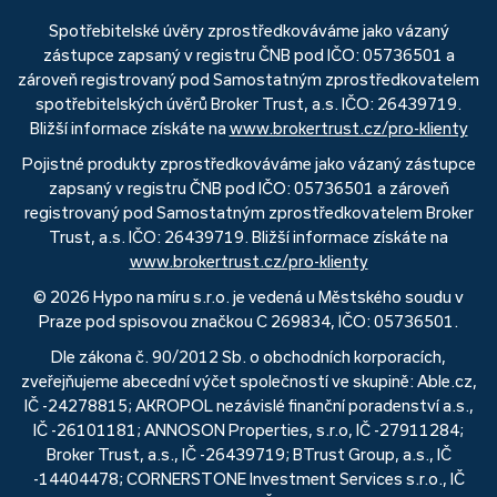
Spotřebitelské úvěry zprostředkováváme jako vázaný
zástupce zapsaný v registru ČNB pod IČO: 05736501 a
zároveň registrovaný pod Samostatným zprostředkovatelem
spotřebitelských úvěrů Broker Trust, a.s. IČO: 26439719.
Bližší informace získáte na
www.brokertrust.cz/pro-klienty
Pojistné produkty zprostředkováváme jako vázaný zástupce
zapsaný v registru ČNB pod IČO: 05736501 a zároveň
registrovaný pod Samostatným zprostředkovatelem Broker
Trust, a.s. IČO: 26439719. Bližší informace získáte na
www.brokertrust.cz/pro-klienty
© 2026 Hypo na míru s.r.o. je vedená u Městského soudu v
Praze pod spisovou značkou C 269834, IČO: 05736501.
Dle zákona č. 90/2012 Sb. o obchodních korporacích,
zveřejňujeme abecední výčet společností ve skupině: Able.cz,
IČ -24278815; AKROPOL nezávislé finanční poradenství a.s.,
IČ -26101181; ANNOSON Properties, s.r.o, IČ -27911284;
Broker Trust, a.s., IČ -26439719; BTrust Group, a.s., IČ
-14404478; CORNERSTONE Investment Services s.r.o., IČ