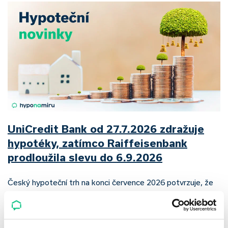
UniCredit Bank od 27.7.2026 zdražuje
hypotéky, zatímco Raiffeisenbank
prodloužila slevu do 6.9.2026
Český hypoteční trh na konci července 2026 potvrzuje, že
sazby zůstávají pod tlakem a část bank pokračuje v jejich
růstu. UniCredit Bank od 27.7.2026 zvýšila hypoteční sazby