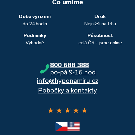
to. Přesvědčte se sami.
Co umíme
obou případech najdou výhodné řešení, které “utáhnete”.
Dalšími kvalitními proklientskými bankami jsou Komerční
banka, Moneta a Raiffeisenbank.
Doba vyřízení
Úrok
do 24 hodin
Nejnižší na trhu
Podmínky
Působnost
Výhodné
celá ČR - jsme online
800 688 388
po-pá 9-16 hod
info@hyponamiru.cz
Pobočky a kontakty
★
★
★
★
★