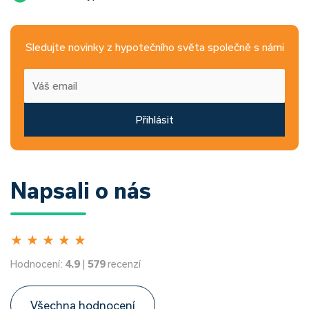
Sledujte novinky z hypotečního světa společně s námi
Přihlásit
Napsali o nás
★
★
★
★
★
Hodnocení:
4.9
|
579
recenzí
Všechna hodnocení