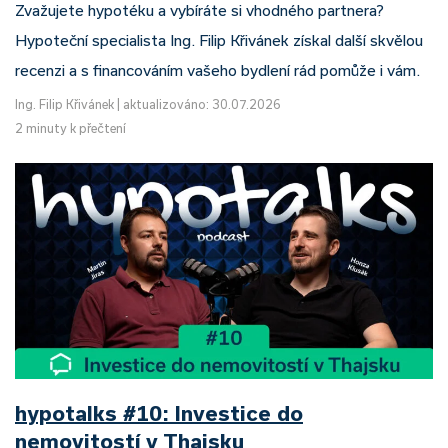
Zvažujete hypotéku a vybíráte si vhodného partnera?
Hypoteční specialista Ing. Filip Křivánek získal další skvělou
recenzi a s financováním vašeho bydlení rád pomůže i vám.
Ing. Filip Křivánek
|
aktualizováno: 30.07.2026
2 minuty k přečtení
hypotalks #10: Investice do
nemovitostí v Thajsku