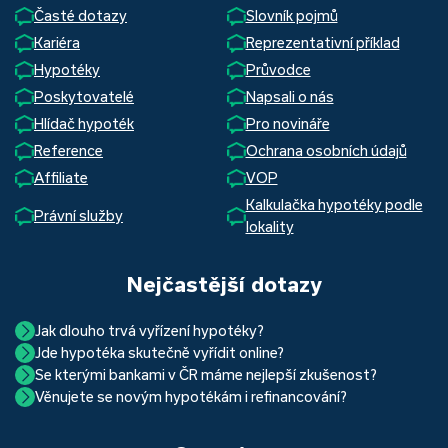
Časté dotazy
Slovník pojmů
Kariéra
Reprezentativní příklad
Hypotéky
Průvodce
Poskytovatelé
Napsali o nás
Hlídač hypoték
Pro novináře
Reference
Ochrana osobních údajů
Affiliate
VOP
Kalkulačka hypotéky podle
Právní služby
lokality
Nejčastější dotazy
Jak dlouho trvá vyřízení hypotéky?
Jde hypotéka skutečně vyřídit online?
Hypotéka se dá zvládnout za měsíc i za tři. Nejčastěji její
Se kterými bankami v ČR máme nejlepší zkušenost?
Ano, skutečně jde. Díky moderním technologiím, které
uzavření trvá okolo 2 měsíců. Důvodem je především
Věnujete se novým hypotékám i refinancování?
Nejvíce proklientská je určitě Hypoteční banka. Svou
používáme, již do banky při vyřizování hypotéky skutečně
schvalovací proces na straně bank. Existuje však řada cest,
Ano, věnujeme se jak novým hypotékám, tak
refinancování
rychlostí vyřizování požadavků, kvalitou servisu, nabídkou
nemusíte. Přesvědčte se sami.
jak schválení žádosti o hypotéku urychlit a my víme jak na
vašich aktuálních úvěrů na bydlení. Naši specialisté pro vás v
běžných účtů a rozhraním s názvem „Hypoteční zóna“.