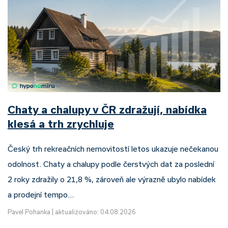
Chaty a chalupy v ČR zdražují, nabídka
klesá a trh zrychluje
Český trh rekreačních nemovitostí letos ukazuje nečekanou
odolnost. Chaty a chalupy podle čerstvých dat za poslední
2 roky zdražily o 21,8 %, zároveň ale výrazně ubylo nabídek
a prodejní tempo…
Pavel Pohanka
|
aktualizováno: 04.08.2026