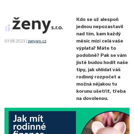
Kdo se už alespoň
jednou nepozastavil
nad tím, kam každý
měsíc mizí celá vaše
07.08.2023 |
zenysro.cz
výplata? Máte to
podobně? Pak se vám
jistě budou hodit naše
tipy, jak uhlídat váš
rodinný rozpočet a
možná nějakou tu
korunu ušetřit, třeba
na dovolenou.