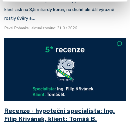
bankovního trhu. Na jedné straně jí podle zadaného rámce
klesl zisk na 8,5 miliardy korun, na druhé ale dál výrazně
rostly úvěry a…
Pavel Pohanka
|
aktualizováno: 31.07.2026
Recenze - hypoteční specialista: Ing.
Filip Křivánek, klient: Tomáš B.