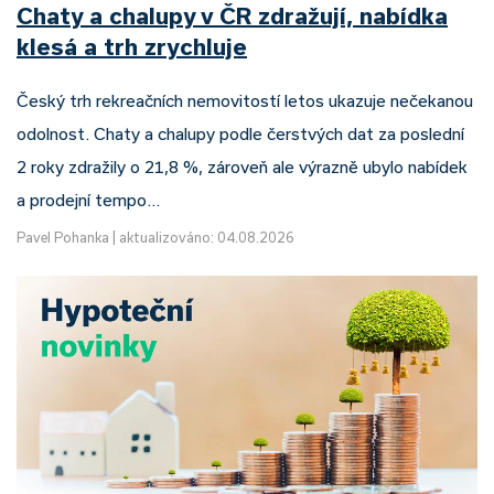
Chaty a chalupy v ČR zdražují, nabídka
klesá a trh zrychluje
Český trh rekreačních nemovitostí letos ukazuje nečekanou
odolnost. Chaty a chalupy podle čerstvých dat za poslední
2 roky zdražily o 21,8 %, zároveň ale výrazně ubylo nabídek
a prodejní tempo…
Pavel Pohanka
|
aktualizováno: 04.08.2026