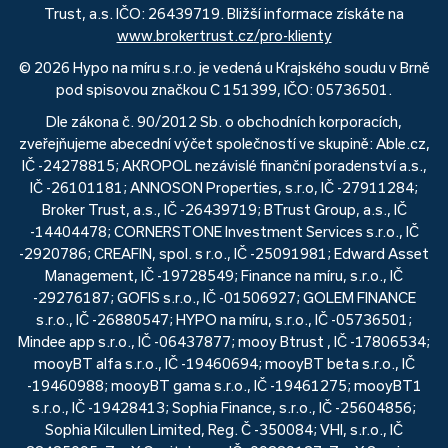
Trust, a.s. IČO: 26439719. Bližší informace získáte na
www.brokertrust.cz/pro-klienty
© 2026 Hypo na míru s.r.o. je vedená u Krajského soudu v Brně
pod spisovou značkou C 151399, IČO: 05736501.
Dle zákona č. 90/2012 Sb. o obchodních korporacích,
zveřejňujeme abecední výčet společností ve skupině: Able.cz,
IČ -24278815; AKROPOL nezávislé finanční poradenství a.s.,
IČ -26101181; ANNOSON Properties, s.r.o, IČ -27911284;
Broker Trust, a.s., IČ -26439719; BTrust Group, a.s., IČ
-14404478; CORNERSTONE Investment Services s.r.o., IČ
-2920786; CREAFIN, spol. s r.o., IČ -25091981; Edward Asset
Management, IČ -19728549; Finance na míru, s.r.o., IČ
-29276187; GOFIS s.r.o., IČ -01506927; GOLEM FINANCE
s.r.o., IČ -26880547; HYPO na míru, s.r.o., IČ -05736501;
Mindee app s.r.o., IČ -06437877; mooy Btrust , IČ -17806534;
mooyBT alfa s.r.o., IČ -19460694; mooyBT beta s.r.o., IČ
-19460988; mooyBT gama s.r.o., IČ -19461275; mooyBT1
s.r.o., IČ -19428413; Sophia Finance, s.r.o., IČ -25604856;
Sophia Kilcullen Limited, Reg. Č -350084; VHI, s.r.o., IČ