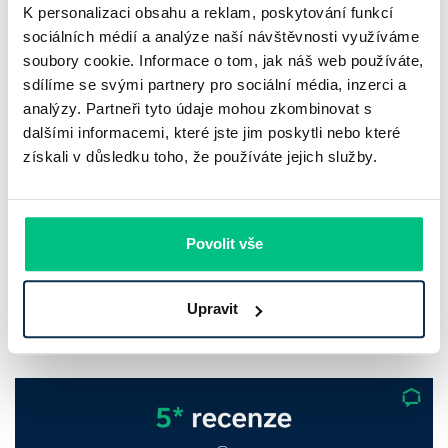
K personalizaci obsahu a reklam, poskytování funkcí
sociálních médií a analýze naší návštěvnosti využíváme
soubory cookie. Informace o tom, jak náš web používáte,
sdílíme se svými partnery pro sociální média, inzerci a
analýzy. Partneři tyto údaje mohou zkombinovat s
dalšími informacemi, které jste jim poskytli nebo které
Komerční banka: pokles zisku
získali v důsledku toho, že používáte jejich služby.
neznamená slabší banku
Komerční banka nabízí docela plastický obrázek dnešního
Povolit vše
bankovního trhu. Na jedné straně jí podle zadaného rámce
klesl zisk na 8,5 miliardy korun, na druhé ale dál výrazně
Upravit
rostly úvěry a…
Pavel Pohanka
|
aktualizováno: 31.07.2026