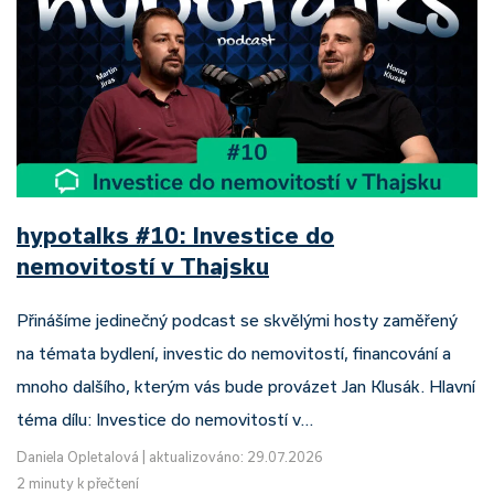
hypotalks #10: Investice do
nemovitostí v Thajsku
Přinášíme jedinečný podcast se skvělými hosty zaměřený
na témata bydlení, investic do nemovitostí, financování a
mnoho dalšího, kterým vás bude provázet Jan Klusák. Hlavní
téma dílu: Investice do nemovitostí v…
Daniela Opletalová
|
aktualizováno: 29.07.2026
2 minuty k přečtení