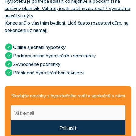
Hypotéku je potřeba splatit co nejdříve a počkám si na
správný okamžik. Váháte, jestli začít investovat? Vyvracíme
největší mýty
Konec snů o vlastním bydlení. Lidé často rozestaví dům, na
dokončení už nemají
Online sjednání hypotéky
Podpora online hypotečního specialisty
Zvýhodněné podmínky
Přehledné hypoteční bankovnictví
Sledujte novinky z hypotečního světa společně s námi
Přihlásit