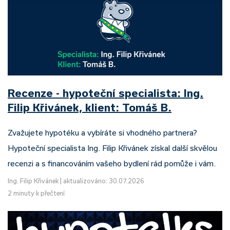
Recenze - hypoteční specialista: Ing.
Filip Křivánek, klient: Tomáš B.
Zvažujete hypotéku a vybíráte si vhodného partnera?
Hypoteční specialista Ing. Filip Křivánek získal další skvělou
recenzi a s financováním vašeho bydlení rád pomůže i vám.
Ing. Filip Křivánek
|
aktualizováno: 30.07.2026
2 minuty k přečtení