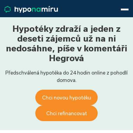
Hypotéky
Životní pojištění
Pojištění nemovitosti
Hypotéky zdraží a jeden z
Články
deseti zájemců už na ni
O nás
nedosáhne, píše v komentáři
800 688 388
9−16 hod.
Hegrová
Přihlásit
Předschválená hypotéka do 24 hodin online z pohodlí
domova.
Chci novou hypotéku
Chci refinancovat