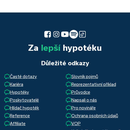
Za
lepší
hypotéku
Důležité odkazy
Časté dotazy
Slovník pojmů
Kariéra
Reprezentativní příklad
Hypotéky
Průvodce
Poskytovatelé
Napsali o nás
Hlídač hypoték
Pro novináře
Reference
Ochrana osobních údajů
Affiliate
VOP