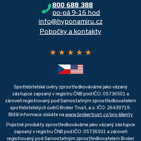
800 688 388
po-pá 9-16 hod
info@hyponamiru.cz
Pobočky a kontakty
★
★
★
★
★
Spotřebitelské úvěry zprostředkováváme jako vázaný
zástupce zapsaný v registru ČNB pod IČO: 05736501 a
zároveň registrovaný pod Samostatným zprostředkovatelem
spotřebitelských úvěrů Broker Trust, a.s. IČO: 26439719.
Bližší informace získáte na
www.brokertrust.cz/pro-klienty
Pojistné produkty zprostředkováváme jako vázaný zástupce
zapsaný v registru ČNB pod IČO: 05736501 a zároveň
registrovaný pod Samostatným zprostředkovatelem Broker