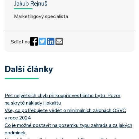
Jakub Rejnuš
Marketingový specialista
Sdílet na
Další články
Pět největších chyb při koupi investičního bytu. Pozor
na skryté náklady i lokalitu
Vše, co potřebujete vědět o minimálních zálohách OSVČ
v roce 2024
Co je možné postavit na pozemku typu zahrada a za jakých
podmínek