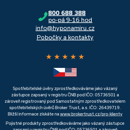
800 688 388
po-pá 9-16 hod
info@hyponamiru.cz
Pobočky a kontakty
★
★
★
★
★
Spotřebitelské úvěry zprostředkováváme jako vázaný
zástupce zapsaný v registru ČNB pod IČO: 05736501 a
zároveň registrovaný pod Samostatným zprostředkovatelem
spotřebitelských úvěrů Broker Trust, a.s. IČO: 26439719.
Bližší informace získáte na
www.brokertrust.cz/pro-klienty
Pojistné produkty zprostředkováváme jako vázaný zástupce
zapsaný v registru ČNB pod IČO: 05736501 a zároveň