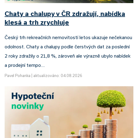
Chaty a chalupy v ČR zdražují, nabídka
klesá a trh zrychluje
Český trh rekreačních nemovitostí letos ukazuje nečekanou
odolnost. Chaty a chalupy podle čerstvých dat za poslední
2 roky zdražily o 21,8 %, zároveň ale výrazně ubylo nabídek
a prodejní tempo…
Pavel Pohanka
|
aktualizováno: 04.08.2026