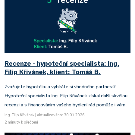
Recenze - hypoteční specialista: Ing.
Filip Křivánek, klient: Tomáš B.
Zvažujete hypotéku a vybíráte si vhodného partnera?
Hypoteční specialista Ing. Filip Křivánek získal další skvělou
recenzi a s financováním vašeho bydlení rád pomůže i vám.
Ing. Filip Křivánek
|
aktualizováno: 30.07.2026
2 minuty k přečtení