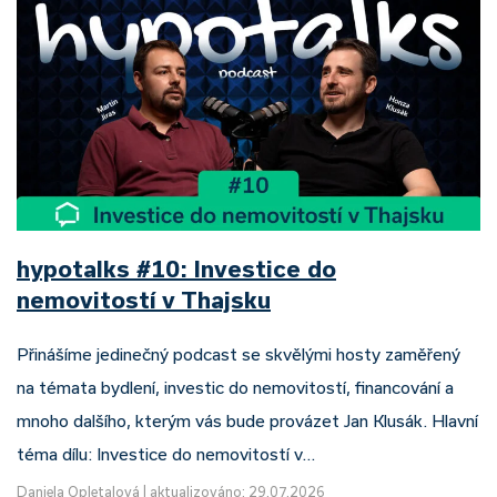
hypotalks #10: Investice do
nemovitostí v Thajsku
Přinášíme jedinečný podcast se skvělými hosty zaměřený
na témata bydlení, investic do nemovitostí, financování a
mnoho dalšího, kterým vás bude provázet Jan Klusák. Hlavní
téma dílu: Investice do nemovitostí v…
Daniela Opletalová
|
aktualizováno: 29.07.2026