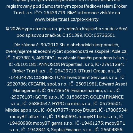
registrovaný pod Samostatným zprostředkovatelem Broker
Trust, a.s. IČO: 26439719. Bližší informace získáte na
www.brokertrust.cz/pro-klienty
© 2026 Hypo na míru s.r.o. je vedená u Krajského soudu v Brně
pod spisovou značkou C 151399, IČO: 05736501.
Dle zákona č. 90/2012 Sb. o obchodních korporacích,
zveřejňujeme abecední výčet společností ve skupině: Able.cz,
IČ -24278815; AKROPOL nezávislé finanční poradenství a.s.,
IČ -26101181; ANNOSON Properties, s.r.o, IČ -27911284;
Broker Trust, a.s., IČ -26439719; BTrust Group, a.s., IČ
-14404478; CORNERSTONE Investment Services s.r.o., IČ
-2920786; CREAFIN, spol. s r.o., IČ -25091981; Edward Asset
Management, IČ -19728549; Finance na míru, s.r.o., IČ
-29276187; GOFIS s.r.o., IČ -01506927; GOLEM FINANCE
s.r.o., IČ -26880547; HYPO na míru, s.r.o., IČ -05736501;
Mindee app s.r.o., IČ -06437877; mooy Btrust , IČ -17806534;
mooyBT alfa s.r.o., IČ -19460694; mooyBT beta s.r.o., IČ
-19460988; mooyBT gama s.r.o., IČ -19461275; mooyBT1
s.r.o., IČ -19428413; Sophia Finance, s.r.o., IČ -25604856;