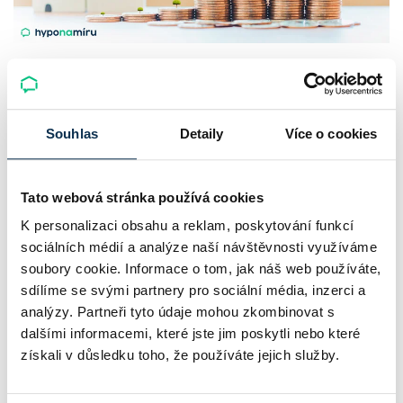
UniCredit Bank od 27.7.2026 zdražuje
hypotéky, zatímco Raiffeisenbank
prodloužila slevu do 6.9.2026
Souhlas
Detaily
Více o cookies
Český hypoteční trh na konci července 2026 potvrzuje, že
sazby zůstávají pod tlakem a část bank pokračuje v jejich
Tato webová stránka používá cookies
růstu. UniCredit Bank od 27.7.2026 zvýšila hypoteční sazby
K personalizaci obsahu a reklam, poskytování funkcí
sociálních médií a analýze naší návštěvnosti využíváme
plošně o 0,1…
soubory cookie. Informace o tom, jak náš web používáte,
Pavel Pohanka
|
aktualizováno: 04.08.2026
sdílíme se svými partnery pro sociální média, inzerci a
4 minuty k přečtení
analýzy. Partneři tyto údaje mohou zkombinovat s
dalšími informacemi, které jste jim poskytli nebo které
získali v důsledku toho, že používáte jejich služby.