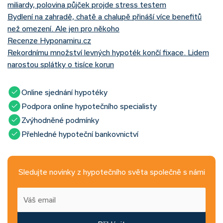
miliardy, polovina půjček projde stress testem
Bydlení na zahradě, chatě a chalupě přináší více benefitů
než omezení. Ale jen pro někoho
Recenze Hyponamiru.cz
Rekordnímu množství levných hypoték končí fixace. Lidem
narostou splátky o tisíce korun
Online sjednání hypotéky
Podpora online hypotečního specialisty
Zvýhodněné podmínky
Přehledné hypoteční bankovnictví
Sledujte novinky z hypotečního světa společně s námi