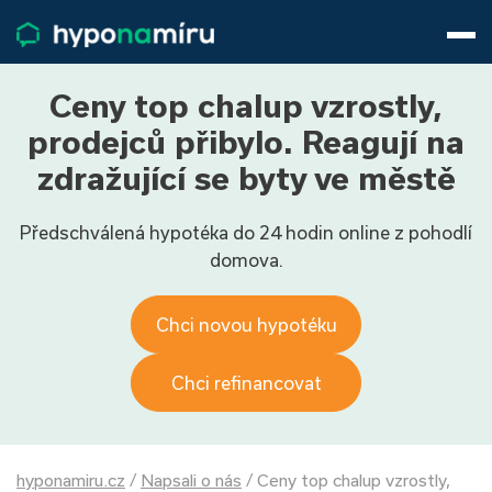
Hypotéky
Životní pojištění
Pojištění nemovitosti
Ceny top chalup vzrostly,
Články
prodejců přibylo. Reagují na
O nás
zdražující se byty ve městě
800 688 388
9−16 hod.
Předschválená hypotéka do 24 hodin online z pohodlí
Přihlásit
domova.
Chci novou hypotéku
Chci refinancovat
hyponamiru.cz
/
Napsali o nás
/
Ceny top chalup vzrostly,