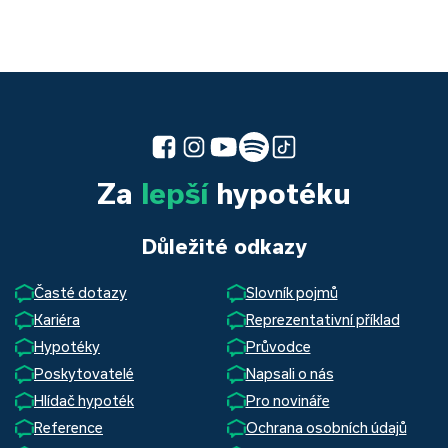
Za
lepší
hypotéku
Důležité odkazy
Časté dotazy
Slovník pojmů
Kariéra
Reprezentativní příklad
Hypotéky
Průvodce
Poskytovatelé
Napsali o nás
Hlídač hypoték
Pro novináře
Reference
Ochrana osobních údajů