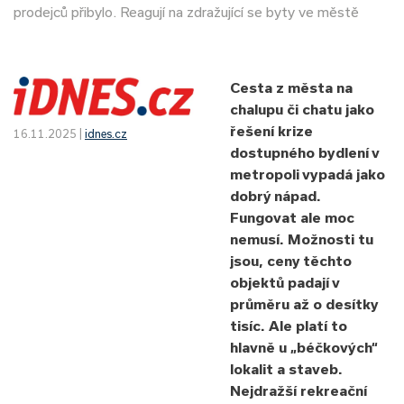
prodejců přibylo. Reagují na zdražující se byty ve městě
Cesta z města na
chalupu či chatu jako
řešení krize
16.11.2025 |
idnes.cz
dostupného bydlení v
metropoli vypadá jako
dobrý nápad.
Fungovat ale moc
nemusí. Možnosti tu
jsou, ceny těchto
objektů padají v
průměru až o desítky
tisíc. Ale platí to
hlavně u „béčkových“
lokalit a staveb.
Nejdražší rekreační