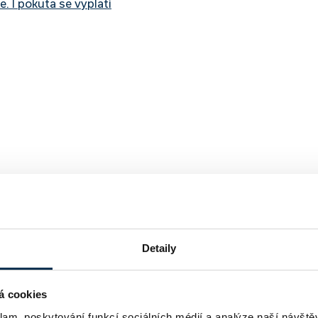
. I pokuta se vyplatí
Detaily
á cookies
klam, poskytování funkcí sociálních médií a analýze naší návšt