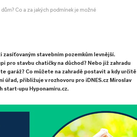
o dům? Co a za jakých podmínek je možné
ti zasíťovaným stavebním pozemkům levnější.
upi pro stavbu chatičky na důchod? Nebo již zahradu
te garáž? Co můžete na zahradě postavit a kdy určitě
í úřad, přibližuje v rozhovoru pro iDNES.cz Miroslav
ch start-upu Hyponamíru.cz.