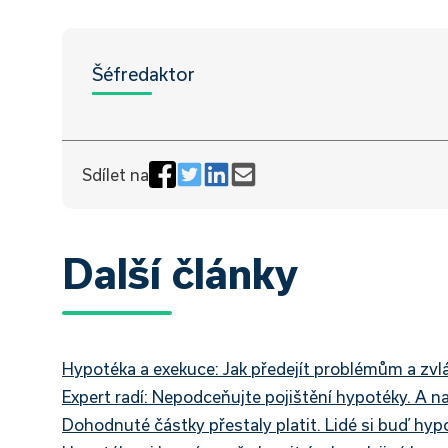
Šéfredaktor
Sdílet na
Další články
Hypotéka a exekuce: Jak předejít problémům a zvl
Expert radí: Nepodceňujte pojištění hypotéky. A na
Dohodnuté částky přestaly platit. Lidé si buď hypo