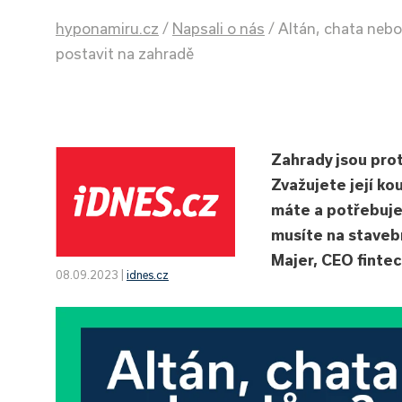
hyponamiru.cz
/
Napsali o nás
/
Altán, chata neb
postavit na zahradě
Zahrady jsou pro
Zvažujete její ko
máte a potřebuje
musíte na stavebn
Majer, CEO finte
08.09.2023 |
idnes.cz