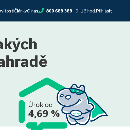
9−16 hod.
ovitosti
Články
O nás
800 688 388
Přihlásit
akých
zahradě
Úrok od
4,69 %