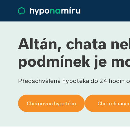
Altán, chata n
podmínek je mo
Předschválená hypotéka do 24 hodin o
Chci novou hypotéku
Chci refinanc