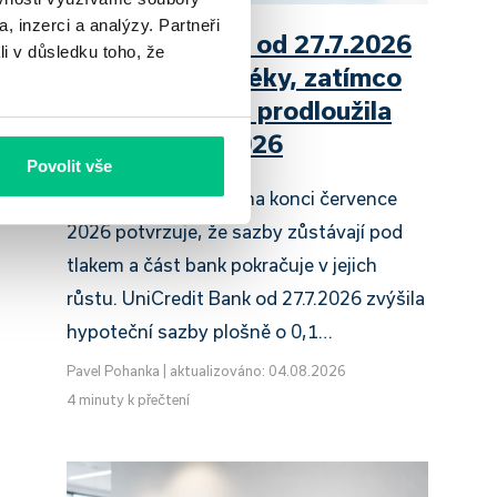
, inzerci a analýzy. Partneři
UniCredit Bank od 27.7.2026
li v důsledku toho, že
zdražuje hypotéky, zatímco
Raiffeisenbank prodloužila
slevu do 6.9.2026
Povolit vše
Český hypoteční trh na konci července
2026 potvrzuje, že sazby zůstávají pod
tlakem a část bank pokračuje v jejich
růstu. UniCredit Bank od 27.7.2026 zvýšila
hypoteční sazby plošně o 0,1…
Pavel Pohanka
|
aktualizováno: 04.08.2026
4 minuty k přečtení