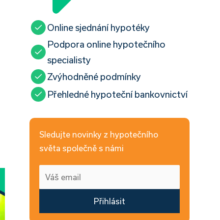
Online sjednání hypotéky
Podpora online hypotečního
specialisty
Zvýhodněné podmínky
Přehledné hypoteční bankovnictví
Sledujte novinky z hypotečního
světa společně s námi
Přihlásit