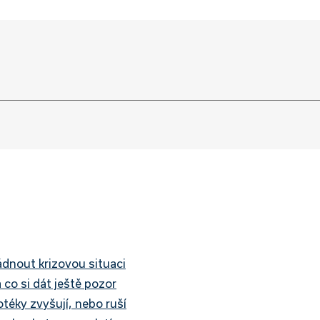
ádnout krizovou situaci
 co si dát ještě pozor
téky zvyšují, nebo ruší