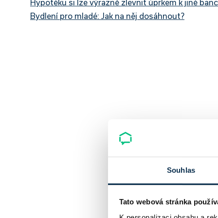
Hypotéku si lze výrazně zlevnit úprkem k jiné bance
Bydlení pro mladé: Jak na něj dosáhnout?
Souhlas
Tato webová stránka použív
K personalizaci obsahu a re