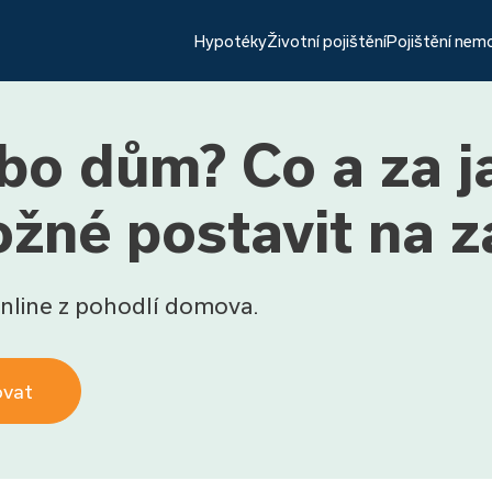
Hypotéky
Životní pojištění
Pojištění nem
ebo dům? Co a za j
žné postavit na 
nline z pohodlí domova.
ovat