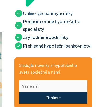
Online sjednání hypotéky
Podpora online hypotečního
specialisty
Zvýhodněné podmínky
Přehledné hypoteční bankovnictví
Sledujte novinky z hypotečního
světa společně s námi
Přihlásit