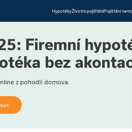
Hypotéky
Životní pojištění
Pojištění nem
5: Firemní hypot
otéka bez akonta
nline z pohodlí domova.
ovat