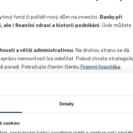
ytový fond či pořídit nový dům na investici.
Banky při
ale i finanční zdraví a historii podnikání
. Úvěr můžete
tností a větší administrativou
. Na druhou stranu se dá
 správu nemovitostí lze odečítat. Pokud chcete strategick
di poradí. Pokračujte čtením článku
Firemní hypotéka:
Detaily
á cookies
klam, poskytování funkcí sociálních médií a analýze naší návšt