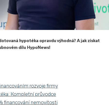
e dotovaná hypotéka opravdu výhodná? A jak získat
 dubnovém dílu HypoNews!
inancováním rozvoje firmy
otéka: Kompletní průvodce
% financování nemovitosti