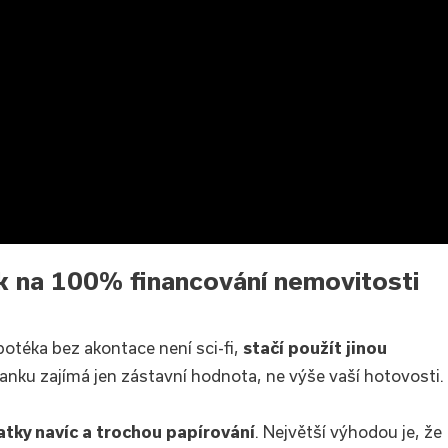
k na 100% financování nemovitosti
otéka bez akontace není sci-fi,
stačí použít jinou
Banku zajímá jen zástavní hodnota, ne výše vaší hotovosti.
tky navíc a trochou papírování
. Největší výhodou je, že