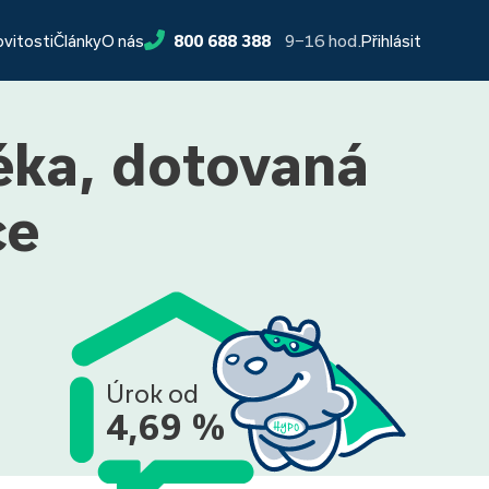
9−16 hod.
ovitosti
Články
O nás
800 688 388
Přihlásit
éka, dotovaná
ce
Úrok od
4,69 %