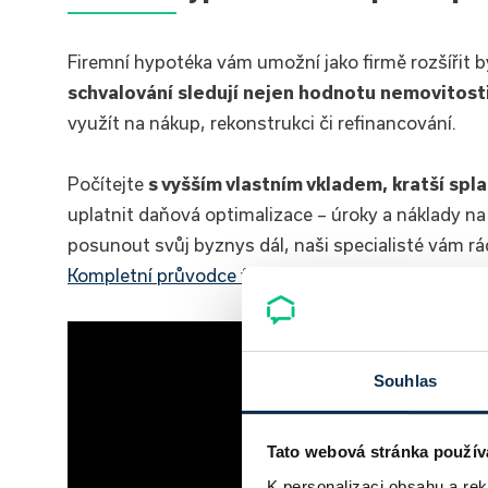
Firemní hypotéka vám umožní jako firmě rozšířit b
schvalování sledují nejen hodnotu nemovitosti, 
využít na nákup, rekonstrukci či refinancování.
Počítejte
s vyšším vlastním vkladem, kratší spla
uplatnit daňová optimalizace – úroky a náklady na
posunout svůj byznys dál, naši specialisté vám rá
Kompletní průvodce financováním rozvoje firmy
.
Souhlas
Tato webová stránka použív
K personalizaci obsahu a re