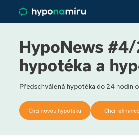
HypoNews #4/2
hypotéka a hyp
Předschválená hypotéka do 24 hodin o
Chci novou hypotéku
Chci refinanc