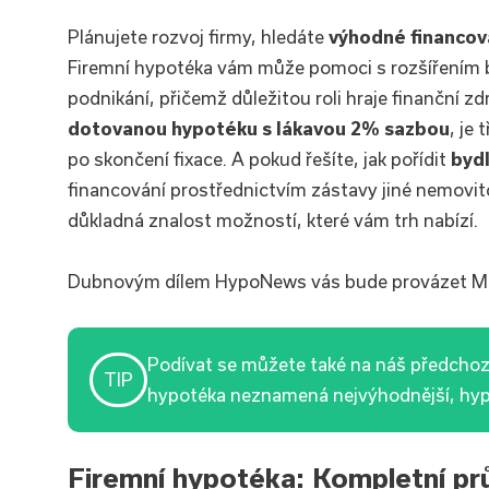
Plánujete rozvoj firmy, hledáte
výhodné financov
Firemní hypotéka vám může pomoci s rozšířením
podnikání, přičemž důležitou roli hraje finanční zd
dotovanou hypotéku s lákavou 2% sazbou
, je
po skončení fixace. A pokud řešíte, jak pořídit
byd
financování prostřednictvím zástavy jiné nemovito
důkladná znalost možností, které vám trh nabízí.
Dubnovým dílem HypoNews vás bude provázet Mir
Podívat se můžete také na náš předchoz
TIP
hypotéka neznamená nejvýhodnější, hyp
Firemní hypotéka: Kompletní pr