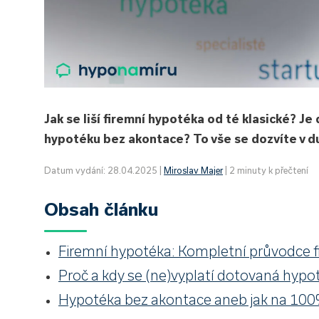
Jak se liší firemní hypotéka od té klasické? J
hypotéku bez akontace? To vše se dozvíte v
Datum vydání: 28.04.2025 |
Miroslav Majer
| 2 minuty k přečtení
Obsah článku
Firemní hypotéka: Kompletní průvodce f
Proč a kdy se (ne)vyplatí dotovaná hyp
Hypotéka bez akontace aneb jak na 100