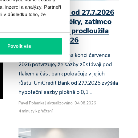
, inzerci a analýzy. Partneři
UniCredit Bank od 27.7.2026
li v důsledku toho, že
zdražuje hypotéky, zatímco
Raiffeisenbank prodloužila
slevu do 6.9.2026
Povolit vše
Český hypoteční trh na konci července
2026 potvrzuje, že sazby zůstávají pod
tlakem a část bank pokračuje v jejich
růstu. UniCredit Bank od 27.7.2026 zvýšila
hypoteční sazby plošně o 0,1…
Pavel Pohanka
|
aktualizováno: 04.08.2026
4 minuty k přečtení