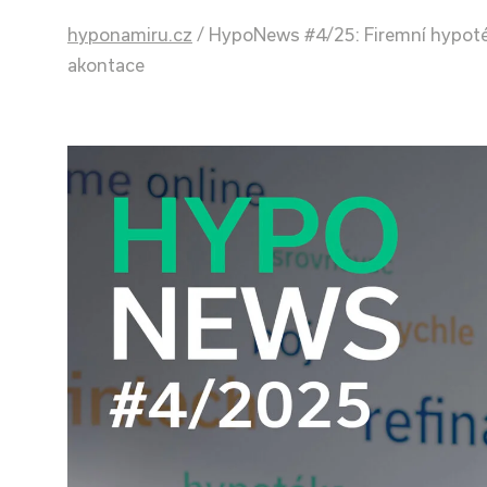
hyponamiru.cz
/
HypoNews #4/25: Firemní hypoté
akontace