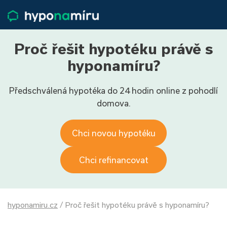
Hypotéky
Životní pojištění
Pojištění nemovitosti
Proč řešit hypotéku právě s
Články
hyponamíru?
O nás
Předschválená hypotéka do 24 hodin online z pohodlí
800 688 388
9−16 hod.
domova.
Přihlásit
Chci novou hypotéku
Chci refinancovat
hyponamiru.cz
/
Proč řešit hypotéku právě s hyponamíru?