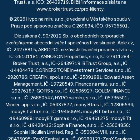
Trust, a.s. IČO: 26439719. Bližší informace získáte na
www.brokertrust.cz/pro-klienty
© 2026 Hypo na míru s.r.o. je vedená u Městského soudu v
Praze pod spisovou značkou C 269834, IČO: 05736501.
Dle zákona č. 90/2012 Sb. o obchodních korporacích,
zveřejňujeme abecední výčet společností ve skupině: Able.cz,
IČ -24278815; AKROPOL nezávislé finanční poradenství a.s.,
IČ -26101181; ANNOSON Properties, s.r.o, IČ -27911284;
Broker Trust, a.s., IČ -26439719; BTrust Group, a.s., IČ
-14404478; CORNERSTONE Investment Services s.r.o., IČ
-2920786; CREAFIN, spol. s r.o., IČ -25091981; Edward Asset
Management, IČ -19728549; Finance na míru, s.r.o., IČ
-29276187; GOFIS s.r.o., IČ -01506927; GOLEM FINANCE
s.r.o., IČ -26880547; HYPO na míru, s.r.o., IČ -05736501;
Mindee app s.r.o., IČ -06437877; mooy Btrust , IČ -17806534;
mooyBT alfa s.r.o., IČ -19460694; mooyBT beta s.r.o., IČ
-19460988; mooyBT gama s.r.o., IČ -19461275; mooyBT1
s.r.o., IČ -19428413; Sophia Finance, s.r.o., IČ -25604856;
Sophia Kilcullen Limited, Reg. Č -350084; VHI, s.r.o., IČ
-28435095; ZenX Capital, a.s., IČ -09289127; ZenX Services,