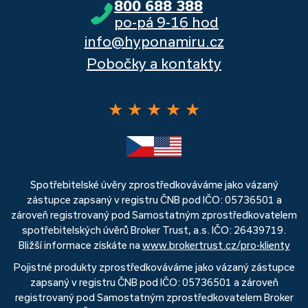
800 688 388
po-pá 9-16 hod
info@hyponamiru.cz
Pobočky a kontakty
★
★
★
★
★
Spotřebitelské úvěry zprostředkováváme jako vázaný
zástupce zapsaný v registru ČNB pod IČO: 05736501 a
zároveň registrovaný pod Samostatným zprostředkovatelem
spotřebitelských úvěrů Broker Trust, a.s. IČO: 26439719.
Bližší informace získáte na
www.brokertrust.cz/pro-klienty
Pojistné produkty zprostředkováváme jako vázaný zástupce
zapsaný v registru ČNB pod IČO: 05736501 a zároveň
registrovaný pod Samostatným zprostředkovatelem Broker