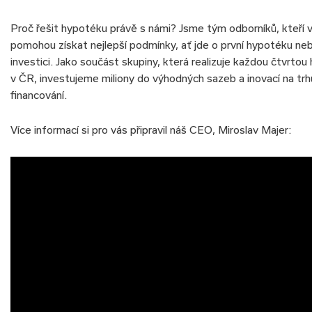
Proč řešit hypotéku právě s námi? Jsme tým odborníků, kteří
pomohou získat nejlepší podmínky, ať jde o první hypotéku ne
investici. Jako součást skupiny, která realizuje každou čtvrto
v ČR, investujeme miliony do výhodných sazeb a inovací na trh
financování.
Více informací si pro vás připravil náš CEO, Miroslav Majer: