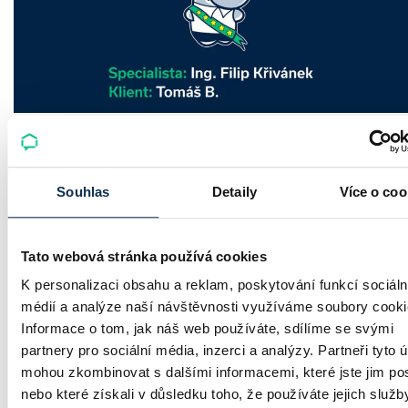
Recenze - hypoteční specialista: Ing. Filip
Křivánek, klient: Tomáš B.
Souhlas
Detaily
Více o coo
Zvažujete hypotéku a vybíráte si vhodného partnera? Hypoteč
specialista Ing. Filip Křivánek získal další skvělou recenzi a s
Tato webová stránka používá cookies
financováním vašeho bydlení rád pomůže i vám.
K personalizaci obsahu a reklam, poskytování funkcí sociáln
Ing. Filip Křivánek
|
aktualizováno: 30.07.2026
médií a analýze naší návštěvnosti využíváme soubory cooki
2 minuty k přečtení
Informace o tom, jak náš web používáte, sdílíme se svými
partnery pro sociální média, inzerci a analýzy. Partneři tyto 
mohou zkombinovat s dalšími informacemi, které jste jim pos
nebo které získali v důsledku toho, že používáte jejich služb