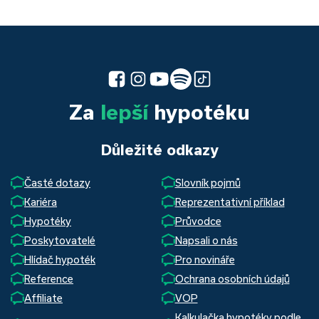
Za
lepší
hypotéku
Důležité odkazy
Časté dotazy
Slovník pojmů
Kariéra
Reprezentativní příklad
Hypotéky
Průvodce
Poskytovatelé
Napsali o nás
Hlídač hypoték
Pro novináře
Reference
Ochrana osobních údajů
Affiliate
VOP
Kalkulačka hypotéky podle