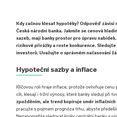
Kdy začnou klesat hypotéky? Odpověď závisí na
Česká národní banka. Jakmile se cenová hladina
sazeb, mají banky prostor pro úpravu nabídek.
rizikové přirážky a roste konkurence. Sledujte
investorů. Uvažujte o správném načasování žád
Hypoteční sazby a inflace
Klíčovou roli hraje inflace, protože ovlivňuje cenu
cíli, klesají i tržní výnosy, které banky sledují při 
zpožděním, ale trend kopíruje směr inflačních
pracujte s pojmem prognóza trhu, abyste předešli z
Nezapomeňte sledovat kroky centrální banky a vý