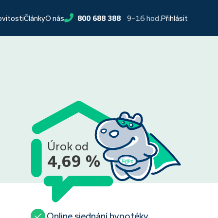
9−16 hod.
ovitosti
Články
O nás
800 688 388
Přihlásit
Úrok od
4,69 %
Online sjednání hypotéky