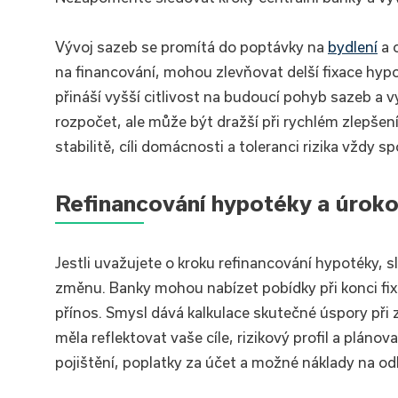
Vývoj sazeb se promítá do poptávky na
bydlení
a o
na financování, mohou zlevňovat delší fixace hypoté
přináší vyšší citlivost na budoucí pohyb sazeb a v
rozpočet, ale může být dražší při rychlém zlepše
stabilitě, cíli domácnosti a toleranci rizika vždy s
Refinancování hypotéky a úrok
Jestli uvažujete o kroku refinancování hypotéky, s
změnu. Banky mohou nabízet pobídky při konci fixa
přínos. Smysl dává kalkulace skutečné úspory při z
měla reflektovat vaše cíle, rizikový profil a pláno
pojištění, poplatky za účet a možné náklady na o