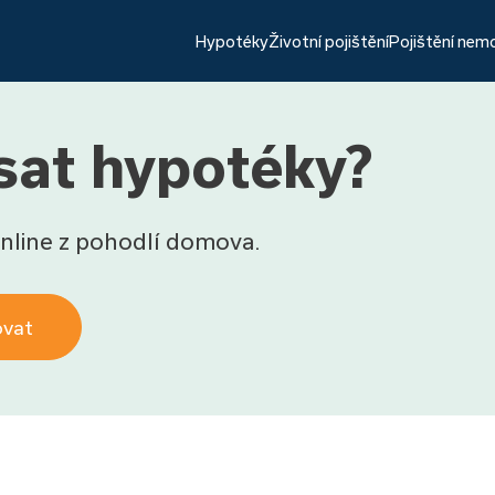
Hypotéky
Životní pojištění
Pojištění nem
sat hypotéky?
nline z pohodlí domova.
ovat