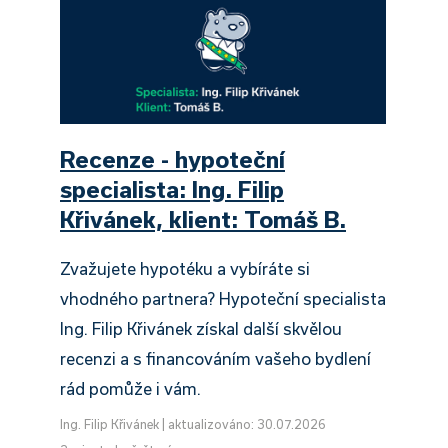
Recenze - hypoteční
specialista: Ing. Filip
Křivánek, klient: Tomáš B.
Zvažujete hypotéku a vybíráte si
vhodného partnera? Hypoteční specialista
Ing. Filip Křivánek získal další skvělou
recenzi a s financováním vašeho bydlení
rád pomůže i vám.
Ing. Filip Křivánek
|
aktualizováno: 30.07.2026