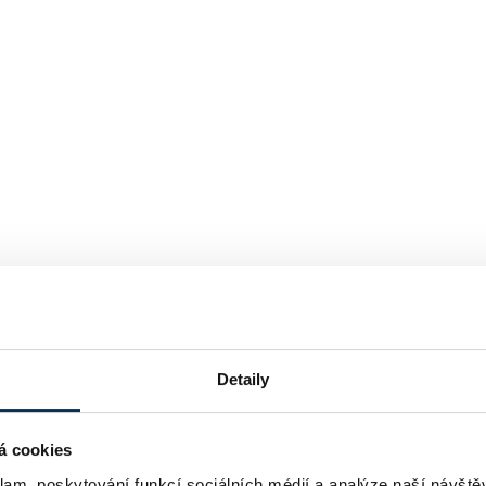
Detaily
á cookies
klam, poskytování funkcí sociálních médií a analýze naší návšt