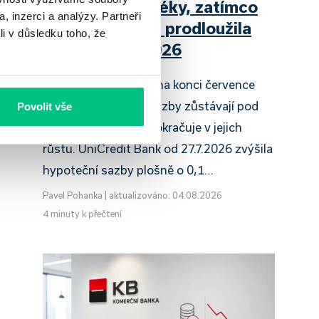
zdražuje hypotéky, zatímco
, inzerci a analýzy. Partneři
Raiffeisenbank prodloužila
li v důsledku toho, že
slevu do 6.9.2026
Český hypoteční trh na konci července
2026 potvrzuje, že sazby zůstávají pod
Povolit vše
tlakem a část bank pokračuje v jejich
růstu. UniCredit Bank od 27.7.2026 zvýšila
hypoteční sazby plošně o 0,1…
Pavel Pohanka
|
aktualizováno: 04.08.2026
4 minuty k přečtení