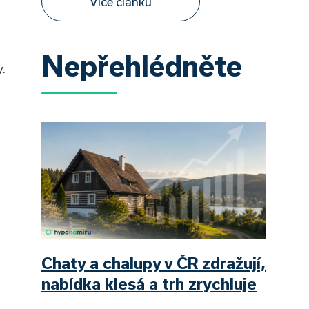
Více článků
Nepřehlédněte
y.
Chaty a chalupy v ČR zdražují,
nabídka klesá a trh zrychluje