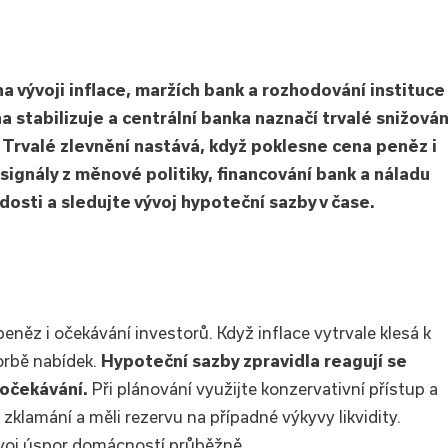
 vývoji inflace, maržích bank a rozhodování instituce
 stabilizuje a centrální banka naznačí trvalé snižován
 Trvalé zlevnění nastává, když poklesne cena peněz i
 signály z měnové politiky, financování bank a náladu
osti a sledujte vývoj hypoteční sazby v čase.
 peněz i očekávání investorů. Když inflace vytrvale klesá k
tvorbě nabídek.
Hypoteční sazby zpravidla reagují se
 očekávání.
Při plánování využijte konzervativní přístup a
klamání a měli rezervu na případné výkyvy likvidity.
voj úspor domácností průběžně.