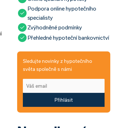
Podpora online hypotečního
specialisty
Zvýhodněné podmínky
í
Přehledné hypoteční bankovnictví
Sledujte novinky z hypotečního
světa společně s námi
Přihlásit