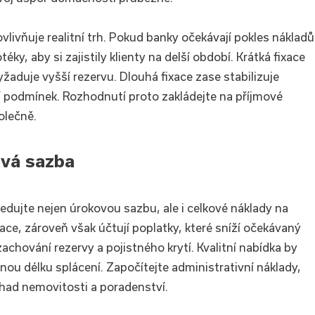
vlivňuje realitní trh. Pokud banky očekávají pokles nákladů
ky, aby si zajistily klienty na delší období. Krátká fixace
yžaduje vyšší rezervu. Dlouhá fixace zase stabilizuje
ní podmínek. Rozhodnutí proto zakládejte na příjmové
polečně.
ová sazba
ledujte nejen úrokovou sazbu, ale i celkové náklady na
ce, zároveň však účtují poplatky, které sníží očekávaný
achování rezervy a pojistného krytí. Kvalitní nabídka by
vanou délku splácení. Započítejte administrativní náklady,
dhad nemovitosti a poradenství.