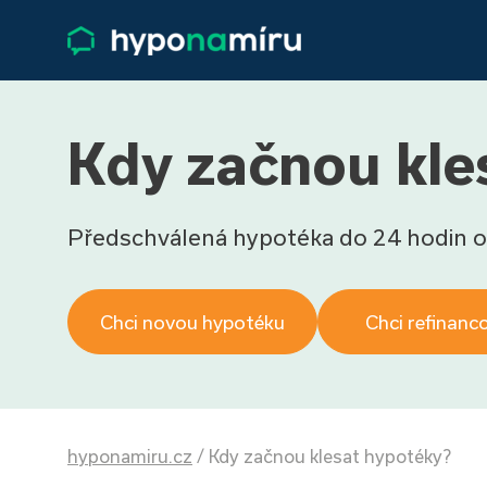
Kdy začnou kle
Předschválená hypotéka do 24 hodin o
Chci novou hypotéku
Chci refinanc
hyponamiru.cz
/
Kdy začnou klesat hypotéky?