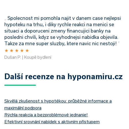
„
Spolecnost mi pomohla najit v danem case nejlepsi
hypoteku na trhu, i diky rychle reakci na menici se
situaci a doporuceni zmeny financujici banky na
posledni chvili, kdyz se vyhodnejsi nabidka objevila.
Takze za mne super sluzby, ktere navic nic nestoji!
”
★
★
★
★
★
Dušan P. | Koupě bydlení
Další recenze na hyponamiru.cz
Skvělá zkušenost s hypotékou: průběžné informace a
maximální podpora
Rýchla reakcia a bezproblémové jednanie!
Efektivní srovnání nabídek s aktivním přístupem