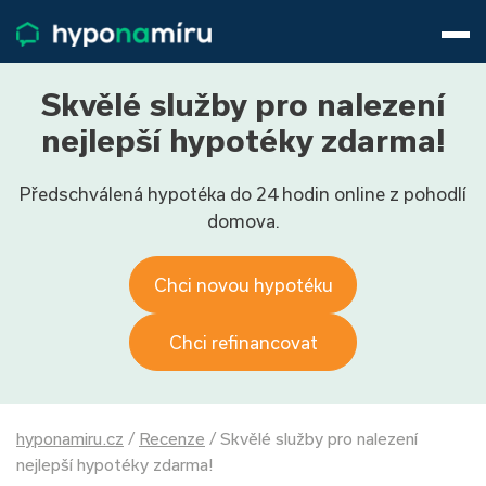
Hypotéky
Životní pojištění
Pojištění nemovitosti
Skvělé služby pro nalezení
Články
nejlepší hypotéky zdarma!
O nás
Předschválená hypotéka do 24 hodin online z pohodlí
800 688 388
9−16 hod.
domova.
Přihlásit
Chci novou hypotéku
Chci refinancovat
hyponamiru.cz
/
Recenze
/
Skvělé služby pro nalezení
nejlepší hypotéky zdarma!