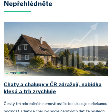
Nepřehlédněte
Chaty a chalupy v ČR zdražují, nabídka
klesá a trh zrychluje
Český trh rekreačních nemovitostí letos ukazuje nečekanou
odolnost. Chaty a chalupy podle čerstvých dat za poslední