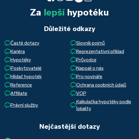
Za
lepší
hypotéku
Důležité odkazy
Časté dotazy
Slovník pojmů
Kariéra
Reprezentativní příklad
Hypotéky
Průvodce
Poskytovatelé
Napsali o nás
Hlídač hypoték
Pro novináře
Reference
Ochrana osobních údajů
Affiliate
VOP
Kalkulačka hypotéky podle
Právní služby
lokality
Nejčastější dotazy