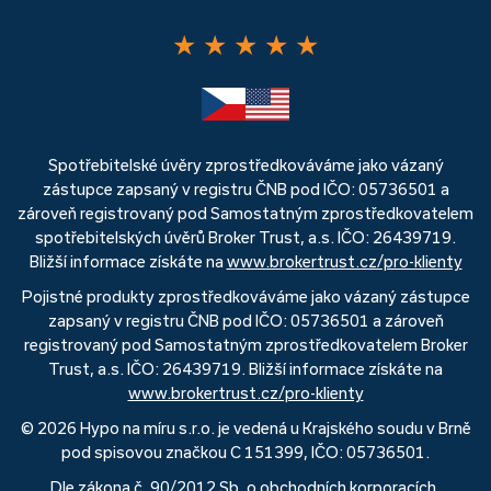
★
★
★
★
★
Spotřebitelské úvěry zprostředkováváme jako vázaný
zástupce zapsaný v registru ČNB pod IČO: 05736501 a
zároveň registrovaný pod Samostatným zprostředkovatelem
spotřebitelských úvěrů Broker Trust, a.s. IČO: 26439719.
Bližší informace získáte na
www.brokertrust.cz/pro-klienty
Pojistné produkty zprostředkováváme jako vázaný zástupce
zapsaný v registru ČNB pod IČO: 05736501 a zároveň
registrovaný pod Samostatným zprostředkovatelem Broker
Trust, a.s. IČO: 26439719. Bližší informace získáte na
www.brokertrust.cz/pro-klienty
© 2026 Hypo na míru s.r.o. je vedená u Krajského soudu v Brně
pod spisovou značkou C 151399, IČO: 05736501.
Dle zákona č. 90/2012 Sb. o obchodních korporacích,