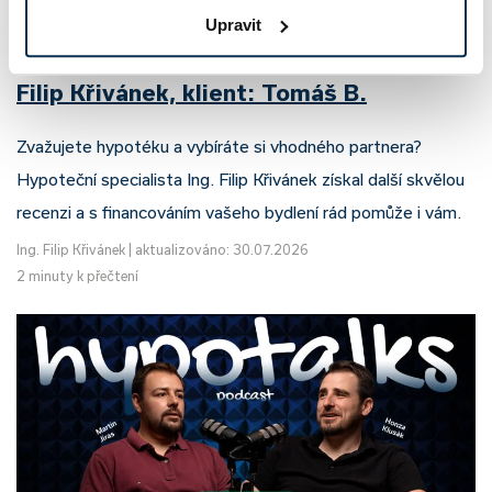
Upravit
Recenze - hypoteční specialista: Ing.
Filip Křivánek, klient: Tomáš B.
Zvažujete hypotéku a vybíráte si vhodného partnera?
Hypoteční specialista Ing. Filip Křivánek získal další skvělou
recenzi a s financováním vašeho bydlení rád pomůže i vám.
Ing. Filip Křivánek
|
aktualizováno: 30.07.2026
2 minuty k přečtení