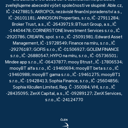
zveřejňujeme abecední výčet společností ve skupině: Able.cz,
IČ -24278815; AKROPOL nezávislé finanční poradenství a.s.,
IČ -26101181; ANNOSON Properties, s.r.o, IČ -27911284;
Broker Trust, a.s., IČ -26439719; BTrust Group, a.s., IČ
-14404478; CORNERSTONE Investment Services s.r.o., IČ
-2920786; CREAFIN, spol. s r.o., IČ -25091981; Edward Asset
Management, IČ -19728549; Finance na míru, s.r.o., IČ
-29276187; GOFIS s.r.o., IČ -01506927; GOLEM FINANCE
s.r.o., IČ -26880547; HYPO na míru, s.r.o., IČ -05736501;
Mindee app s.r.o., IČ -06437877; mooy Btrust , IČ -17806534;
mooyBT alfa s.r.o., IČ -19460694; mooyBT beta s.r.o., IČ
-19460988; mooyBT gama s.r.o., IČ -19461275; mooyBT1
s.r.o., IČ -19428413; Sophia Finance, s.r.o., IČ -25604856;
Sophia Kilcullen Limited, Reg. Č -350084; VHI, s.r.o., IČ
-28435095; ZenX Capital, a.s., IČ -09289127; ZenX Services,
s.r.o., IČ -24124770