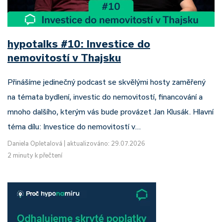
hypotalks #10: Investice do
nemovitostí v Thajsku
Přinášíme jedinečný podcast se skvělými hosty zaměřený
na témata bydlení, investic do nemovitostí, financování a
mnoho dalšího, kterým vás bude provázet Jan Klusák. Hlavní
téma dílu: Investice do nemovitostí v…
Daniela Opletalová
|
aktualizováno: 29.07.2026
2 minuty k přečtení