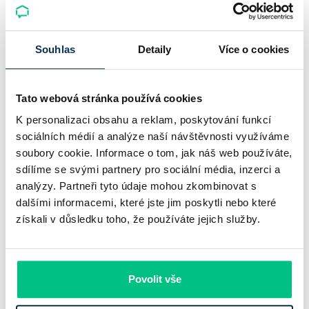
Komerční banka: pokles zisku
neznamená slabší banku
Souhlas
Detaily
Více o cookies
Komerční banka nabízí docela plastický obrázek dnešního
bankovního trhu. Na jedné straně jí podle zadaného rámce
Tato webová stránka používá cookies
klesl zisk na 8,5 miliardy korun, na druhé ale dál výrazně
K personalizaci obsahu a reklam, poskytování funkcí
rostly úvěry a…
sociálních médií a analýze naší návštěvnosti využíváme
Pavel Pohanka
|
aktualizováno: 31.07.2026
soubory cookie. Informace o tom, jak náš web používáte,
sdílíme se svými partnery pro sociální média, inzerci a
analýzy. Partneři tyto údaje mohou zkombinovat s
dalšími informacemi, které jste jim poskytli nebo které
získali v důsledku toho, že používáte jejich služby.
Povolit vše