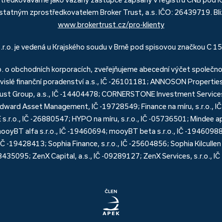
tatným zprostředkovatelem Broker Trust, a.s. IČO: 26439719. Bliž
www.brokertrust.cz/pro-klienty
.r.o. je vedená u Krajského soudu v Brně pod spisovou značkou C 
. o obchodních korporacích, zveřejňujeme abecední výčet společnost
lé finanční poradenství a.s., IČ -26101181; ANNOSON Properties, 
Trust Group, a.s., IČ -14404478; CORNERSTONE Investment Services 
 Edward Asset Management, IČ -19728549; Finance na míru, s.r.o., IČ
r.o., IČ -26880547; HYPO na míru, s.r.o., IČ -05736501; Mindee ap
mooyBT alfa s.r.o., IČ -19460694; mooyBT beta s.r.o., IČ -19460988
 -19428413; Sophia Finance, s.r.o., IČ -25604856; Sophia Kilcullen
-28435095; ZenX Capital, a.s., IČ -09289127; ZenX Services, s.r.o., 