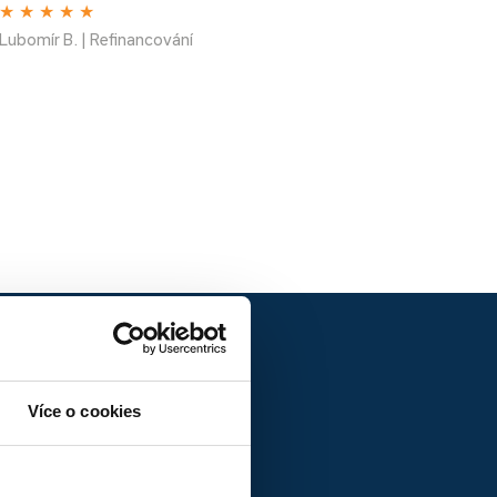
★
★
★
★
★
Lubomír B. | Refinancování
Více o cookies