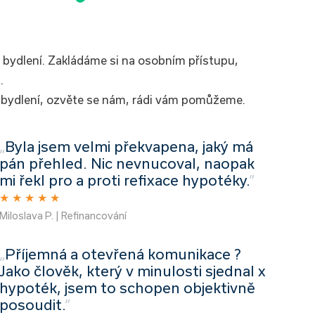
u bydlení. Zakládáme si na osobním přístupu,
.
ním bydlení, ozvěte se nám, rádi vám pomůžeme.
„
Byla jsem velmi překvapena, jaký má
pán přehled. Nic nevnucoval, naopak
mi řekl pro a proti refixace hypotéky.
”
★
★
★
★
★
Miloslava P. | Refinancování
„
Příjemná a otevřená komunikace ?
Jako člověk, který v minulosti sjednal x
hypoték, jsem to schopen objektivně
posoudit.
”