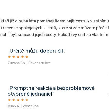
teří již dlouhá léta pomáhají lidem najít cestu k vlastním
i recenze spokojených klientů, které si zde můžete přečíst
 mohli být součástí jejich cesty. Pokud i vy sníte o vlast
„
Určitě můžu doporučit.
”
★
★
★
★
★
Zuzana Ch. | Rekonstrukce
„
Promptná reakcia a bezproblémové
otvorené jednanie!
”
★
★
★
★
★
Milan A. | Výstavba