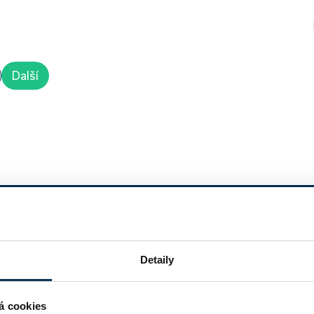
Další
Detaily
Za
lepší
hypotéku
á cookies