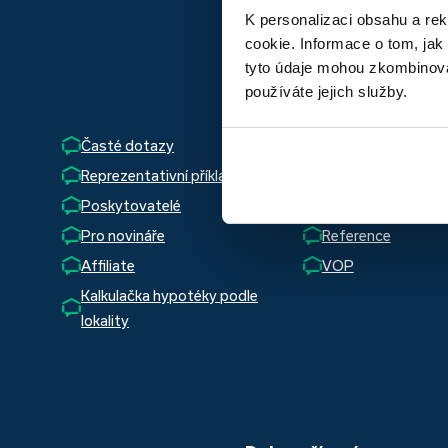
K personalizaci obsahu a re
cookie. Informace o tom, jak
tyto údaje mohou zkombinovat
Důležité o
používáte jejich služby.
Časté dotazy
Slovník pojmů
Reprezentativní příklad
Hypotéky
Poskytovatelé
Napsali o nás
Pro novináře
Reference
Affiliate
VOP
Kalkulačka hypotéky podle
lokality