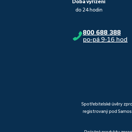
Doba vyřízení
do 24 hodin
800 688 388
po-pá 9-16 hod
Spotřebitelské úvěry zp
registrovaný pod Samost
Pojistné produkty zpro