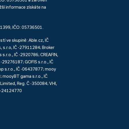
ší informace získáte na
151399, IČO: 05736501.
í ve skupině: Able.cz, IČ
s.r.o, IČ -27911284; Broker
s.r.o., IČ -2920786; CREAFIN,
 -29276187; GOFIS s.r.o., IČ
p s.r.o., IČ -06437877; mooy
; mooyBT gama s.r.o., IČ
 Limited, Reg. Č -350084; VHI,
IČ -24124770