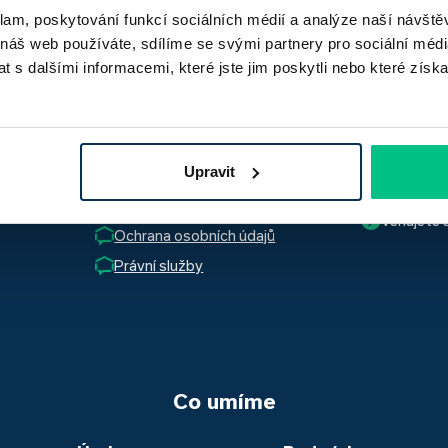
klam, poskytování funkcí sociálních médií a analýze naší návšt
 náš web používáte, sdílíme se svými partnery pro sociální média
 s dalšími informacemi, které jste jim poskytli nebo které získa
dkazy
Kariéra
Jak dlouh
Hypotéka se
Jde hypot
Upravit
Průvodce
Ano, skute
Se kterým
uzavření t
Hlídač hypoték
Nejvíce pro
Věnujete 
používáme,
schvalovací
Ochrana osobních údajů
Ano, věnuj
vyřizování
nemusíte. 
jak schvále
Právní služby
vašich aktu
účtů a roz
Přesvědčte
obou přípa
kvalitními
Moneta a R
Co umíme