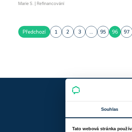
Marie S. | Refinancování
Předchozí
1
2
3
...
95
96
97
Souhlas
Tato webová stránka použív