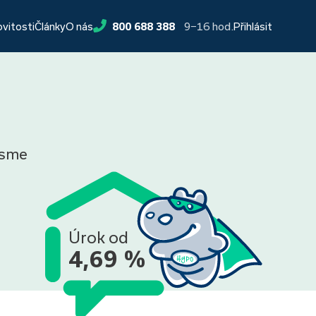
9−16 hod.
ovitosti
Články
O nás
800 688 388
Přihlásit
 jsme
Úrok od
4,69 %