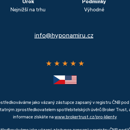
Úrok
Podmínky
Nejnižší na trhu
Výhodné
info@hyponamiru.cz
★
★
★
★
★
rostředkováváme jako vázaný zástupce zapsaný v registru ČNB pod
atným zprostředkovatelem spotřebitelských úvěrů Broker Trust, a.
informace získáte na
www.brokertrust.cz/pro-klienty
středkováváme jako vázaný zástupce zapsaný v registru ČNB pod 