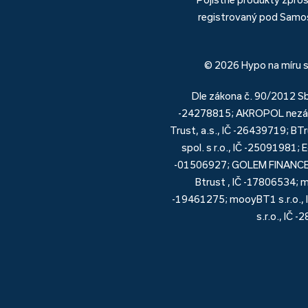
registrovaný pod Samos
© 2026 Hypo na míru s
Dle zákona č. 90/2012 Sb
-24278815; AKROPOL nezávis
Trust, a.s., IČ -26439719; B
spol. s r.o., IČ -25091981;
-01506927; GOLEM FINANCE s.
Btrust , IČ -17806534; 
-19461275; mooyBT1 s.r.o., IČ
s.r.o., IČ 