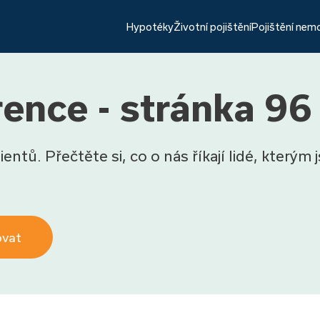
Hypotéky
Životní pojištění
Pojištění nem
ence - stránka 96
entů. Přečtěte si, co o nás říkají lidé, kterým
ovat