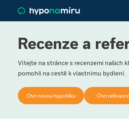
Recenze a refer
Vítejte na stránce s recenzemi našich kli
pomohli na cestě k vlastnímu bydlení.
Chci novou hypotéku
Chci refinanc