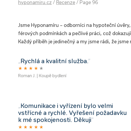
hyponamiru.cz
/
Recenze
/
Page 96
Jsme Hyponamíru – odborníci na hypoteční úvěry, k
férových podmínkách a pečlivé práci, což dokazují 
Každý příběh je jedinečný a my jsme rádi, že jsme
„
Rychlá a kvalitní služba.
”
★
★
★
★
★
Roman J. | Koupě bydlení
„
Komunikace i vyřízení bylo velmi
vstřícné a rychlé. Vyřešení požadavku
k mé spokojenosti. Děkuji
”
★
★
★
★
★