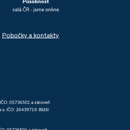
Působnost
celá ČR - jsme online
Pobočky a kontakty
 IČO: 05736501 a zároveň
s. IČO: 26439719. Bližší
IČO: 05736501 a zároveň