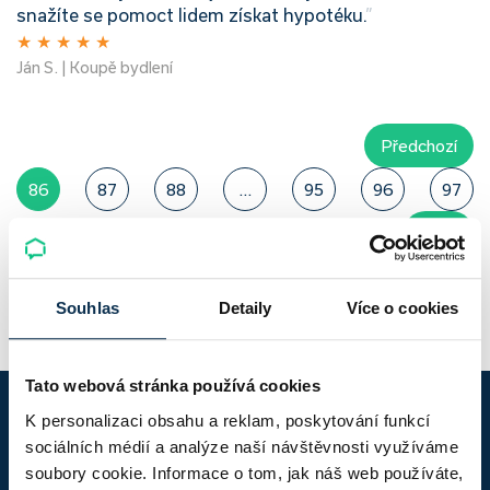
snažíte se pomoct lidem získat hypotéku.
”
★
★
★
★
★
Ján S. | Koupě bydlení
Předchozí
86
87
88
...
95
96
97
Další
Souhlas
Detaily
Více o cookies
Tato webová stránka používá cookies
K personalizaci obsahu a reklam, poskytování funkcí
sociálních médií a analýze naší návštěvnosti využíváme
soubory cookie. Informace o tom, jak náš web používáte,