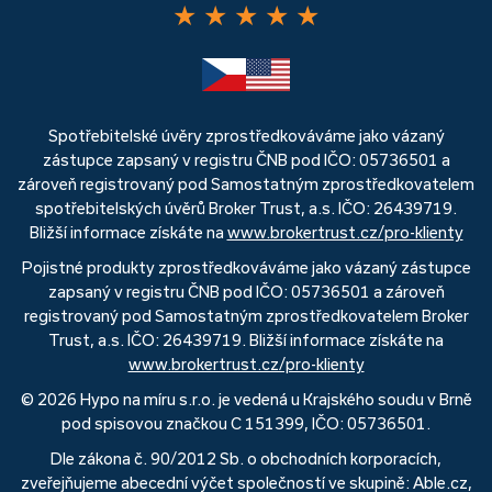
★
★
★
★
★
Spotřebitelské úvěry zprostředkováváme jako vázaný
zástupce zapsaný v registru ČNB pod IČO: 05736501 a
zároveň registrovaný pod Samostatným zprostředkovatelem
spotřebitelských úvěrů Broker Trust, a.s. IČO: 26439719.
Bližší informace získáte na
www.brokertrust.cz/pro-klienty
Pojistné produkty zprostředkováváme jako vázaný zástupce
zapsaný v registru ČNB pod IČO: 05736501 a zároveň
registrovaný pod Samostatným zprostředkovatelem Broker
Trust, a.s. IČO: 26439719. Bližší informace získáte na
www.brokertrust.cz/pro-klienty
© 2026 Hypo na míru s.r.o. je vedená u Krajského soudu v Brně
pod spisovou značkou C 151399, IČO: 05736501.
Dle zákona č. 90/2012 Sb. o obchodních korporacích,
zveřejňujeme abecední výčet společností ve skupině: Able.cz,