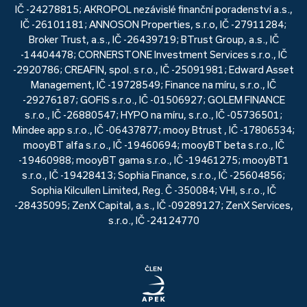
IČ -24278815; AKROPOL nezávislé finanční poradenství a.s.,
IČ -26101181; ANNOSON Properties, s.r.o, IČ -27911284;
Broker Trust, a.s., IČ -26439719; BTrust Group, a.s., IČ
-14404478; CORNERSTONE Investment Services s.r.o., IČ
-2920786; CREAFIN, spol. s r.o., IČ -25091981; Edward Asset
Management, IČ -19728549; Finance na míru, s.r.o., IČ
-29276187; GOFIS s.r.o., IČ -01506927; GOLEM FINANCE
s.r.o., IČ -26880547; HYPO na míru, s.r.o., IČ -05736501;
Mindee app s.r.o., IČ -06437877; mooy Btrust , IČ -17806534;
mooyBT alfa s.r.o., IČ -19460694; mooyBT beta s.r.o., IČ
-19460988; mooyBT gama s.r.o., IČ -19461275; mooyBT1
s.r.o., IČ -19428413; Sophia Finance, s.r.o., IČ -25604856;
Sophia Kilcullen Limited, Reg. Č -350084; VHI, s.r.o., IČ
-28435095; ZenX Capital, a.s., IČ -09289127; ZenX Services,
s.r.o., IČ -24124770