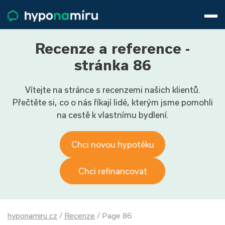
Hypotéky
Životní pojištění
Pojištění nemovitosti
Recenze a reference -
Články
stránka 86
O nás
Vítejte na stránce s recenzemi našich klientů.
800 688 388
9−16 hod.
Přečtěte si, co o nás říkají lidé, kterým jsme pomohli
Přihlásit
na cestě k vlastnímu bydlení.
Chci novou hypotéku
Chci refinancovat
hyponamiru.cz
/
Recenze
/
Page 86