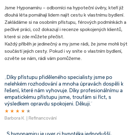
Jsme Hyponamíru – odborníci na hypoteční úvěry, kteří již
dlouhá léta pomáhají lidem najít cestu k vlastnímu bydlení.
Zakládáme si na osobním přístupu, férových podmínkách a
pečlivé práci, což dokazují i recenze spokojených klientů,
které si zde můžete přečíst.
Každý příběh je jedinečný a my jsme rádi, že jsme mohli být
součástí jejich cesty. Pokud i vy sníte o vlastním bydlení,
ozvěte se nám, rádi vám pomůžeme.
„
Díky přístupu přiděleného specialisty jsme po
nelehkém rozhodování a mnoha úpravách dospěli k
řešení, které nám vyhovuje. Díky profesionálnímu a
empatickému přístupu jsme, troufám si říct, s
výsledkem opravdu spokojeni. Děkuji.
”
★
★
★
★
★
Barbora K. | Refinancování
„
S hyponamiru je uver,ci
hypotéka
jednodušší,