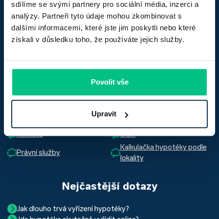
Za
lepší
hypotéku
sdílíme se svými partnery pro sociální média, inzerci a
analýzy. Partneři tyto údaje mohou zkombinovat s
dalšími informacemi, které jste jim poskytli nebo které
Důležité odkazy
získali v důsledku toho, že používáte jejich služby.
Časté dotazy
Slovník pojmů
Kariéra
Reprezentativní příklad
Hypotéky
Průvodce
Povolit vše
Poskytovatelé
Napsali o nás
Hlídač hypoték
Pro novináře
Upravit
Reference
Ochrana osobních údajů
Affiliate
VOP
Kalkulačka hypotéky podle
Právní služby
lokality
Nejčastější dotazy
Jak dlouho trvá vyřízení hypotéky?