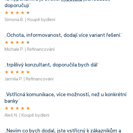
doporučuji
”
★
★
★
★
★
Simona B. | Koupě bydlení
„
Ochota, informovanost, dodají více variant řešení.
”
★
★
★
★
★
Michale P. | Refinancování
„
trpělivý konzultant, doporučila bych dál
”
★
★
★
★
★
Jarmila P. | Refinancování
„
Vstřícná komunikace, více možností, než u konkrétní
banky
”
★
★
★
★
★
Aleš N. | Koupě bydlení
„
Nevím co bych dodal, jste vstřícný k zákazníkům a