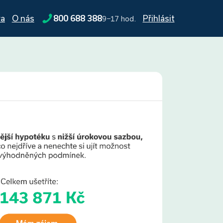
ra
O nás
800 688 388
Přihlásit
9−17 hod.