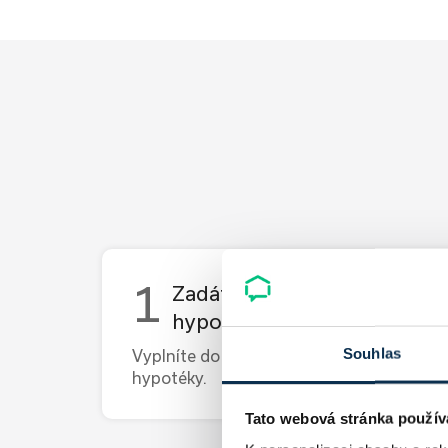
Zadáte si parametry stávajíc
hypotéky
Vyplníte do kalkulačky parametry své stáv
Souhlas
hypotéky.
Tato webová stránka použív