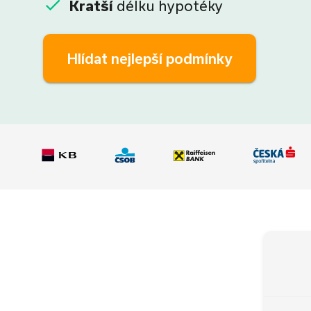
Kratší
délku hypotéky
Hlídat nejlepší podmínky