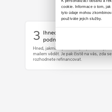
K personalizaci obsahu a re
cookie. Informace o tom, jak
tyto údaje mohou zkombinovat
používáte jejich služby.
Ihned upozorníme na lepší
podmínky
Hned, jakmile zjistíme lepší podmínky, d
mailem vědět. Je pak čistě na vás, zda se
rozhodnete refinancovat.