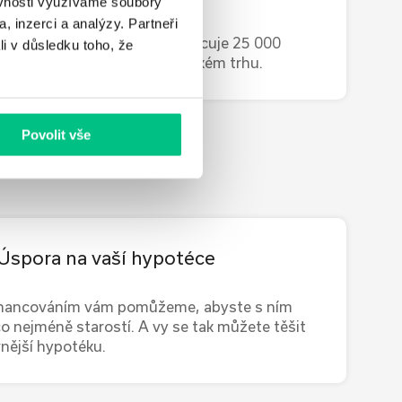
ěvnosti využíváme soubory
trhu
, inzerci a analýzy. Partneři
lgoritmus průběžně vyhodnocuje 25 000
li v důsledku toho, že
nací nabídek hypoték na českém trhu.
Povolit vše
Úspora na vaší hypotéce
inancováním vám pomůžeme, abyste s ním
co nejméně starostí. A vy se tak můžete těšit
vnější hypotéku.