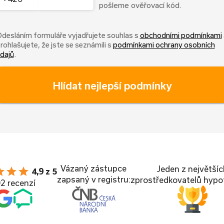
pošleme ověřovací kód.
desláním formuláře vyjadřujete souhlas s
obchodními podmínkami
rohlašujete, že jste se seznámili s
podmínkami ochrany osobních
dajů
.
Hlídat nejlepší podmínky
Vázaný zástupce
Jeden z největší
ar
star
star
4,9 z 5
zapsaný v registru:
zprostředkovatelů hypo
2 recenzí