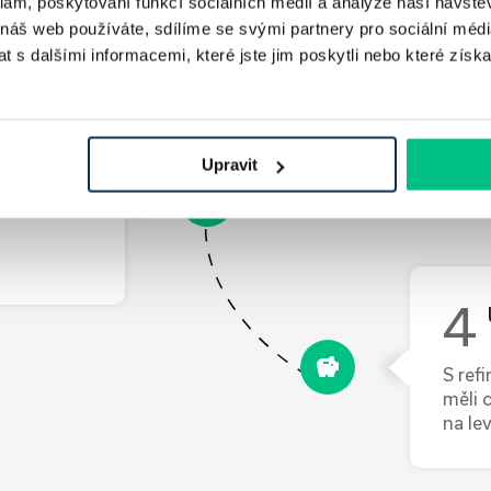
klam, poskytování funkcí sociálních médií a analýze naší návšt
 náš web používáte, sdílíme se svými partnery pro sociální média
Náš a
 s dalšími informacemi, které jste jim poskytli nebo které získa
kombi
Upravit
áme vám e-
S ref
měli 
na le