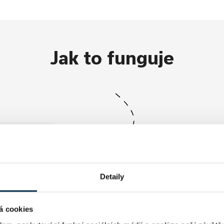
Jak to funguje
í
ající
Detaily
á cookies