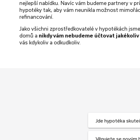
nejlepší nabídku. Navíc vám budeme partnery v pr
hypotéky tak, aby vám neunikla možnost mimořá
refinancování.
Jako všichni zprostředkovatelé v hypotékách jsme
domů a
nikdy vám nebudeme účtovat jakékoliv 
vás kdykoliv a odkudkoliv.
Jde hypotéka skutečn
Věnujete se novým h