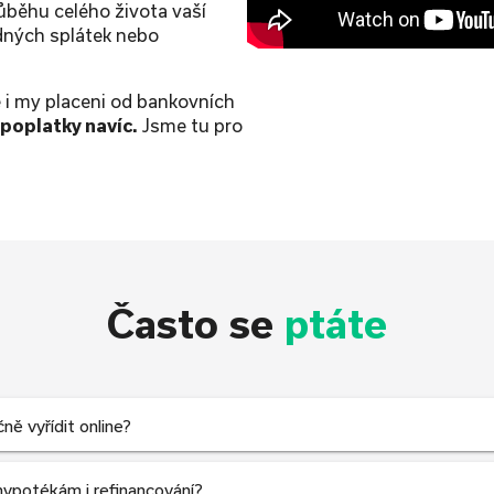
ůběhu celého života vaší
dných splátek nebo
 i my placeni od bankovních
poplatky navíc.
Jsme tu pro
Často se
ptáte
ě vyřídit online?
ypotékám i refinancování?