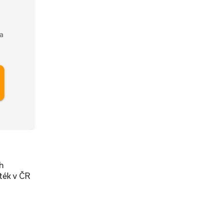
a
ch
ték v ČR