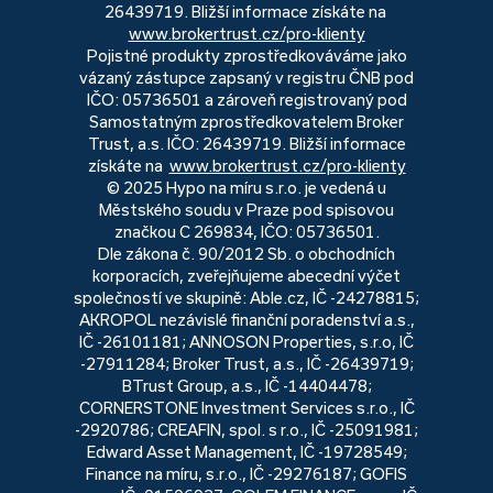
26439719. Bližší informace získáte na
www.brokertrust.cz/pro-klienty
Pojistné produkty zprostředkováváme jako
vázaný zástupce zapsaný v registru ČNB pod
IČO: 05736501 a zároveň registrovaný pod
Samostatným zprostředkovatelem Broker
Trust, a.s. IČO: 26439719. Bližší informace
získáte na
www.brokertrust.cz/pro-klienty
© 2025 Hypo na míru s.r.o. je vedená u
Městského soudu v Praze pod spisovou
značkou C 269834, IČO: 05736501.
Dle zákona č. 90/2012 Sb. o obchodních
korporacích, zveřejňujeme abecední výčet
společností ve skupině: Able.cz, IČ -24278815;
AKROPOL nezávislé finanční poradenství a.s.,
IČ -26101181; ANNOSON Properties, s.r.o, IČ
-27911284; Broker Trust, a.s., IČ -26439719;
BTrust Group, a.s., IČ -14404478;
CORNERSTONE Investment Services s.r.o., IČ
-2920786; CREAFIN, spol. s r.o., IČ -25091981;
Edward Asset Management, IČ -19728549;
Finance na míru, s.r.o., IČ -29276187; GOFIS