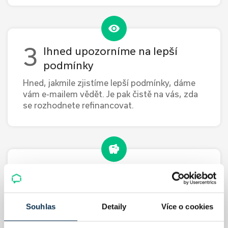
Ihned upozorníme na lepší
podmínky
Hned, jakmile zjistíme lepší podmínky, dáme
vám e-mailem vědět. Je pak čistě na vás, zda
se rozhodnete refinancovat.
Úspora na vaší hypotéce
S refinancováním vám pomůžeme, abyste s
Souhlas
Detaily
Více o cookies
ním měli co nejméně starostí. A vy se tak
můžete těšit na levnější hypotéku.