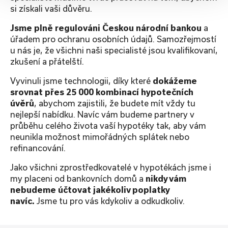
si získali vaši důvěru.
Jsme plně regulováni Českou národní bankou
a
úřadem pro ochranu osobních údajů. Samozřejmostí
u nás je, že všichni naši specialisté jsou kvalifikovaní,
zkušení a přátelští.
Vyvinuli jsme technologii, díky které
dokážeme
srovnat přes 25 000 kombinací hypotečních
úvěrů
, abychom zajistili, že budete mít vždy tu
nejlepší nabídku. Navíc vám budeme partnery v
průběhu celého života vaší hypotéky tak, aby vám
neunikla možnost mimořádných splátek nebo
refinancování.
Jako všichni zprostředkovatelé v hypotékách jsme i
my placeni od bankovních domů a
nikdy vám
nebudeme účtovat jakékoliv poplatky
navíc.
Jsme tu pro vás kdykoliv a odkudkoliv.