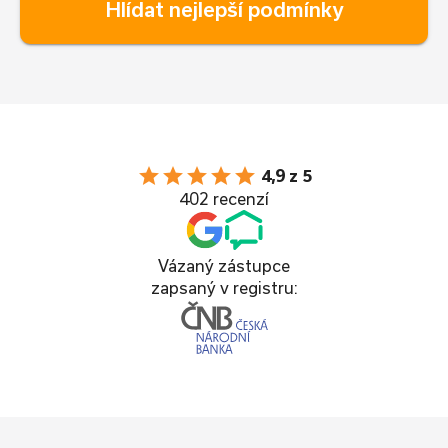
Hlídat nejlepší podmínky
star
star
star
star
star
4,9 z 5
402 recenzí
Vázaný zástupce
zapsaný v registru: