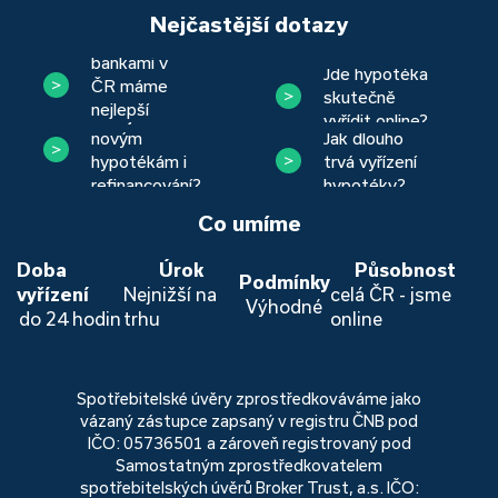
Nejčastější dotazy
Se kterými
bankami v
Jde hypotéka
ČR máme
skutečně
nejlepší
Věnujete se
vyřídit online?
zkušenost?
Jak dlouho
novým
trvá vyřízení
hypotékám i
hypotéky?
refinancování?
Co umíme
Doba
Úrok
Působnost
Podmínky
vyřízení
Nejnižší na
celá ČR - jsme
Výhodné
do 24 hodin
trhu
online
Spotřebitelské úvěry zprostředkováváme jako
vázaný zástupce zapsaný v registru ČNB pod
IČO: 05736501 a zároveň registrovaný pod
Samostatným zprostředkovatelem
spotřebitelských úvěrů Broker Trust, a.s. IČO: