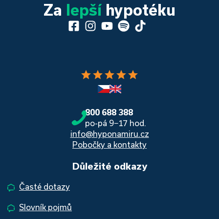
Za
lepší
hypotéku
star
star
star
star
star
800 688 388
po-pá 9−17 hod.
info@hyponamiru.cz
Pobočky a kontakty
Důležité odkazy
Časté dotazy
Slovník pojmů