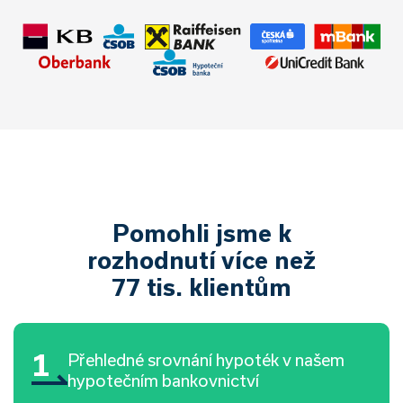
✅Úrok:
od 4,69 %
✅Hodnota nemovitosti:
3 800 000 Kč
✅Doba splácení:
30 let
✅Výše úvěru:
3 500 000 Kč
✅Měsíční splátka:
18 131 Kč
Pomohli jsme k
rozhodnutí více než
77 tis. klientům
1
Přehledné srovnání hypoték v našem
hypotečním bankovnictví