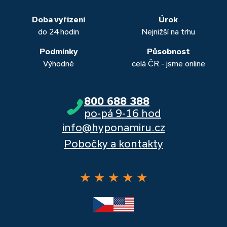
obou případech najdou výhodné řešení, které “utáhnete”.
Dalšími kvalitními proklientskými bankami jsou Komerční
banka, Moneta a Raiffeisenbank.
Doba vyřízení
Úrok
do 24 hodin
Nejnižší na trhu
Podmínky
Působnost
Výhodné
celá ČR - jsme online
800 688 388
po-pá 9-16 hod
info@hyponamiru.cz
Pobočky a kontakty
★
★
★
★
★