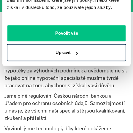
dalšími informacemi, které jste jim poskytli nebo které
získali v důsledku toho, že používáte jejich služby.
Jsme připraveni pro vás
Povolit vše
bojovat za lepší hypotéku
Upravit
Chceme vám zpříjemnit, zjednodušit a zrychlit získání
hypotéky za výhodných podmínek a uvědomujeme si,
že jako online hypoteční specialisté musíme tvrdě
pracovat na tom, abychom si získali vaši důvěru.
Jsme plně regulování Českou národní bankou a
úřadem pro ochranu osobních údajů. Samozřejmostí
u nás je, že všichni naši specialisté jsou kvalifikovaní,
zkušení a přátelští.
Vyvinuli jsme technologii, díky které dokážeme