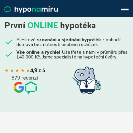
Hypotéky
Životní pojištění
První
ONLINE
hypotéka
Pojištění nemovitosti
Články
Bleskové
srovnání a sjednání hypoték
z pohodlí
O nás
domova bez nutnosti osobních schůzek.
Vše online a rychle!
Ušetřete s námi v průměru přes
800 688 388
9−16 hod.
140 000 Kč. Jsme specialisté na hypoteční úvěry.
Přihlásit
★
★
★
★
★
4,9 z 5
579 recenzí