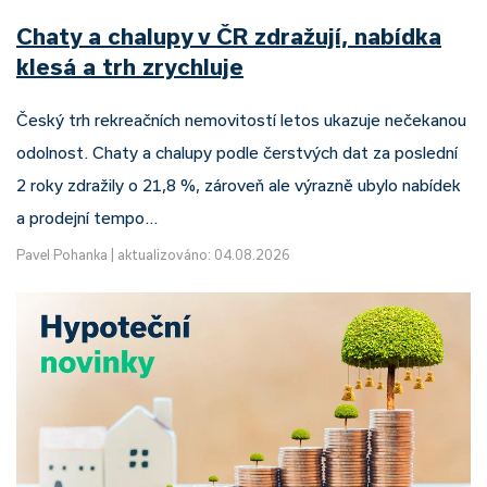
Chaty a chalupy v ČR zdražují, nabídka
klesá a trh zrychluje
Český trh rekreačních nemovitostí letos ukazuje nečekanou
odolnost. Chaty a chalupy podle čerstvých dat za poslední
2 roky zdražily o 21,8 %, zároveň ale výrazně ubylo nabídek
a prodejní tempo…
Pavel Pohanka
|
aktualizováno: 04.08.2026