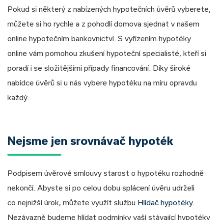
Pokud si některý z nabízených hypotečních úvěrů vyberete,
můžete si ho rychle a z pohodlí domova sjednat v našem
online hypotečním bankovnictví. S vyřízením hypotéky
online vám pomohou zkušení hypoteční specialisté, kteří si
poradí i se složitějšími případy financování. Díky široké
nabídce úvěrů si u nás vybere hypotéku na míru opravdu
každý.
Nejsme jen srovnávač hypoték
Podpisem úvěrové smlouvy starost o hypotéku rozhodně
nekončí. Abyste si po celou dobu splácení úvěru udrželi
co nejnižší úrok, můžete využít službu
Hlídač hypotéky
.
Nezávazně budeme hlídat podmínky vaší stávající hypotéky