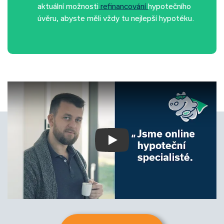
aktuální možnosti
refinancování
hypotečního
úvěru, abyste měli vždy tu nejlepší hypotéku.
Play Video: Keynote (Google I/O ’18)