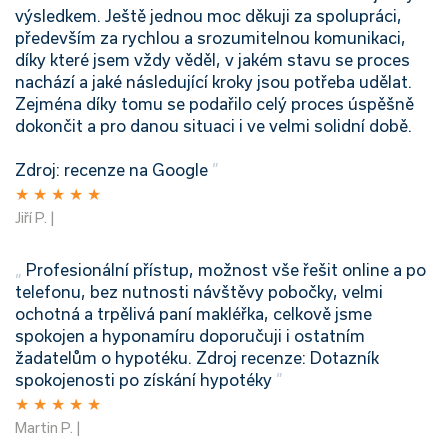
výsledkem. Ještě jednou moc děkuji za spolupráci,
především za rychlou a srozumitelnou komunikaci,
díky které jsem vždy věděl, v jakém stavu se proces
nachází a jaké následující kroky jsou potřeba udělat.
Zejména díky tomu se podařilo celý proces úspěšně
dokončit a pro danou situaci i ve velmi solidní době.
Zdroj: recenze na Google
”
★
★
★
★
★
Jiří P. |
„
Profesionální přístup, možnost vše řešit online a po
telefonu, bez nutnosti návštěvy pobočky, velmi
ochotná a trpělivá paní makléřka, celkově jsme
spokojen a hyponamíru doporučuji i ostatním
žadatelům o hypotéku.
Zdroj recenze: Dotazník
spokojenosti po získání hypotéky
”
★
★
★
★
★
Martin P. |