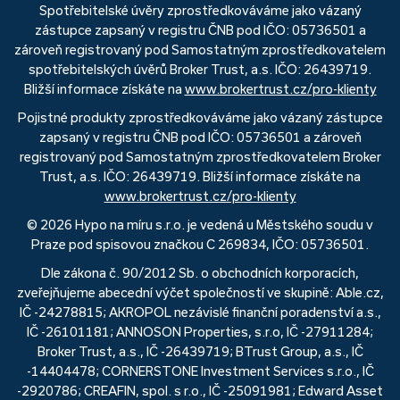
Spotřebitelské úvěry zprostředkováváme jako vázaný
zástupce zapsaný v registru ČNB pod IČO: 05736501 a
zároveň registrovaný pod Samostatným zprostředkovatelem
spotřebitelských úvěrů Broker Trust, a.s. IČO: 26439719.
Bližší informace získáte na
www.brokertrust.cz/pro-klienty
Pojistné produkty zprostředkováváme jako vázaný zástupce
zapsaný v registru ČNB pod IČO: 05736501 a zároveň
registrovaný pod Samostatným zprostředkovatelem Broker
Trust, a.s. IČO: 26439719. Bližší informace získáte na
www.brokertrust.cz/pro-klienty
© 2026 Hypo na míru s.r.o. je vedená u Městského soudu v
Praze pod spisovou značkou C 269834, IČO: 05736501.
Dle zákona č. 90/2012 Sb. o obchodních korporacích,
zveřejňujeme abecední výčet společností ve skupině: Able.cz,
IČ -24278815; AKROPOL nezávislé finanční poradenství a.s.,
IČ -26101181; ANNOSON Properties, s.r.o, IČ -27911284;
Broker Trust, a.s., IČ -26439719; BTrust Group, a.s., IČ
-14404478; CORNERSTONE Investment Services s.r.o., IČ
-2920786; CREAFIN, spol. s r.o., IČ -25091981; Edward Asset