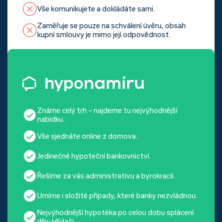
Vše komunikujete a dokládáte sami.
Zaměřuje se pouze na schválení úvěru, obsah
kupní smlouvy je mimo její odpovědnost.
Známe celý trh – najdeme tu nejvýhodnější
nabídku.
Vše sjednáte online z domova.
Jedinečné hypoteční bankovnictví.
Řešíme za vás administrativu a byrokracii.
Umíme i složité případy, které banky nezvládnou.
Nejvýhodnější hypotéka po celou dobu splácení
díky Hlídači.