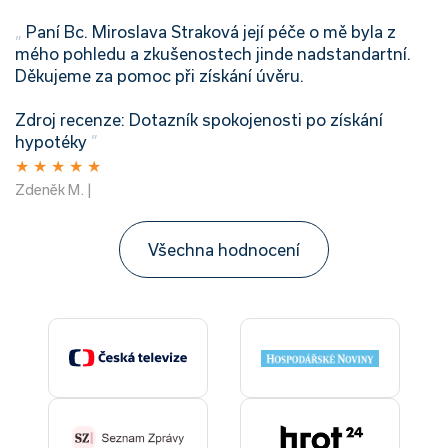
„
Paní Bc. Miroslava Straková její péče o mě byla z
mého pohledu a zkušenostech jinde nadstandartní.
Děkujeme za pomoc při získání úvěru.
Zdroj recenze: Dotazník spokojenosti po získání
hypotéky
”
★
★
★
★
★
Zdeněk M. |
Všechna hodnocení