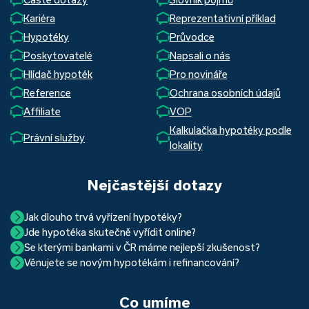
Kariéra
Reprezentativní příklad
Hypotéky
Průvodce
Poskytovatelé
Napsali o nás
Hlídač hypoték
Pro novináře
Reference
Ochrana osobních údajů
Affiliate
VOP
Kalkulačka hypotéky podle
Právní služby
lokality
Nejčastější dotazy
Jak dlouho trvá vyřízení hypotéky?
Jde hypotéka skutečně vyřídit online?
Hypotéka se dá zvládnout za měsíc i za tři. Nejčastěji její
Se kterými bankami v ČR máme nejlepší zkušenost?
Ano, skutečně jde. Díky moderním technologiím, které
uzavření trvá okolo 2 měsíců. Důvodem je především
Věnujete se novým hypotékám i refinancování?
Nejvíce proklientská je určitě Hypoteční banka. Svou
používáme, již do banky při vyřizování hypotéky skutečně
schvalovací proces na straně bank. Existuje však řada cest,
Ano, věnujeme se jak novým hypotékám, tak
refinancování
rychlostí vyřizování požadavků, kvalitou servisu, nabídkou
nemusíte. Přesvědčte se sami.
jak schválení žádosti o hypotéku urychlit a my víme jak na
vašich aktuálních úvěrů na bydlení. Naši specialisté pro vás v
běžných účtů a rozhraním s názvem „Hypoteční zóna“.
to. Přesvědčte se sami.
Co umíme